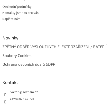
t
Obchodní podmínky
í
Kontakty jsme tu pro vás
Napište nám
Novinky
ZPĚTNÝ ODBĚR VYSLOUŽILÝCH ELEKTROZAŘÍZENÍ / BATERIÍ
Soubory Cookies
Ochrana osobních údajů GDPR
Kontakt
iva.tofi
@
seznam.cz
+420 607 147 728