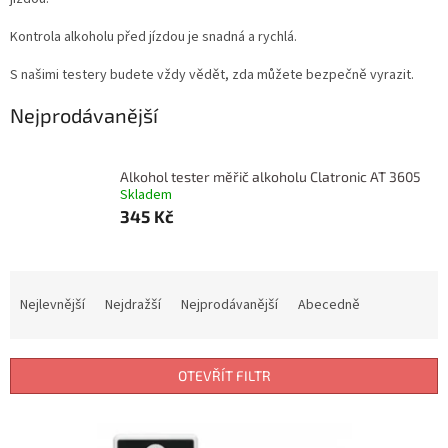
Kontrola alkoholu před jízdou je snadná a rychlá.
S našimi testery budete vždy vědět, zda můžete bezpečně vyrazit.
Nejprodávanější
Alkohol tester měřič alkoholu Clatronic AT 3605
Skladem
345 Kč
Ř
a
Nejlevnější
Nejdražší
Nejprodávanější
Abecedně
z
e
n
OTEVŘÍT FILTR
í
p
V
r
ý