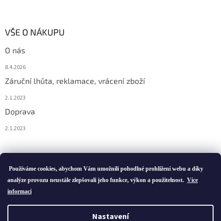
VŠE O NÁKUPU
O nás
8.4.2026
Záruční lhůta, reklamace, vrácení zboží
2.1.2023
Doprava
2.1.2023
Vytvořil Shoptet
Používáme cookies, abychom Vám umožnili pohodlné prohlížení webu a díky
analýze provozu neustále zlepšovali jeho funkce, výkon a použitelnost.
Více
informací
Copyright 2026
ivatofi.cz
. Všechna práva vyhrazena.
Nastavení