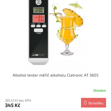
o
p
d
i
u
s
k
p
t
r
ů
o
d
u
k
t
ů
Alkohol tester měřič alkoholu Clatronic AT 3605
Skladem
285,12 Kč bez DPH
Do košíku
345 Kč