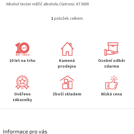
Alkohol tester měřič alkoholu Clatronic AT3605
1
položek celkem
O
v
l
á
d
a
c
í
10 let na trhu
Kamená
Osobní odběr
p
prodejna
zdarma
r
v
k
y
Ověřeno
Zboží skladem
Nízká cena
v
zákazníky
ý
p
Z
i
s
á
u
p
a
Informace pro vás