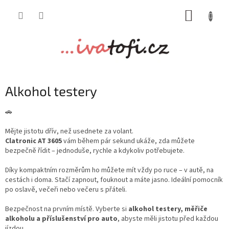
Přejít
NÁKUP
na
obsah
KOŠÍK
Alkohol testery
🚗
Mějte jistotu dřív, než usednete za volant.
Clatronic AT 3605
vám během pár sekund ukáže, zda můžete
bezpečně řídit – jednoduše, rychle a kdykoliv potřebujete.
Díky kompaktním rozměrům ho můžete mít vždy po ruce – v autě, na
cestách i doma. Stačí zapnout, fouknout a máte jasno. Ideální pomocník
po oslavě, večeři nebo večeru s přáteli.
Bezpečnost na prvním místě. Vyberte si
alkohol testery, měřiče
alkoholu a příslušenství pro auto
, abyste měli jistotu před každou
jízdou.