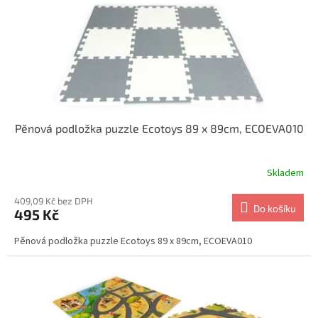
o
d
u
k
t
ů
Pěnová podložka puzzle Ecotoys 89 x 89cm, ECOEVA010
Skladem
409,09 Kč bez DPH
Do košíku
495 Kč
Pěnová podložka puzzle Ecotoys 89 x 89cm, ECOEVA010