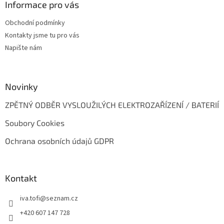
a
Informace pro vás
t
Obchodní podmínky
í
Kontakty jsme tu pro vás
Napište nám
Novinky
ZPĚTNÝ ODBĚR VYSLOUŽILÝCH ELEKTROZAŘÍZENÍ / BATERIÍ
Soubory Cookies
Ochrana osobních údajů GDPR
Kontakt
iva.tofi
@
seznam.cz
+420 607 147 728