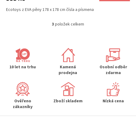
Ecotoys z EVA pěny 178 x 178 cm čísla a písmena
3
položek celkem
O
v
l
á
d
a
c
í
10 let na trhu
Kamená
Osobní odběr
p
prodejna
zdarma
r
v
k
y
Ověřeno
Zboží skladem
Nízká cena
v
zákazníky
ý
p
Z
i
s
á
u
p