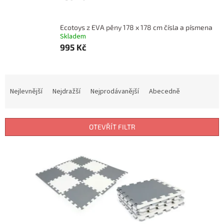
Ecotoys z EVA pěny 178 x 178 cm čísla a písmena
Skladem
995 Kč
Ř
a
Nejlevnější
Nejdražší
Nejprodávanější
Abecedně
z
e
n
OTEVŘÍT FILTR
í
p
V
r
ý
o
p
d
i
u
s
k
p
t
r
ů