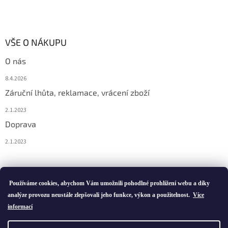
VŠE O NÁKUPU
O nás
8.4.2026
Záruční lhůta, reklamace, vrácení zboží
2.1.2023
Doprava
2.1.2023
Vytvořil Shoptet
Používáme cookies, abychom Vám umožnili pohodlné prohlížení webu a díky
analýze provozu neustále zlepšovali jeho funkce, výkon a použitelnost.
Více
informací
Copyright 2026
ivatofi.cz
. Všechna práva vyhrazena.