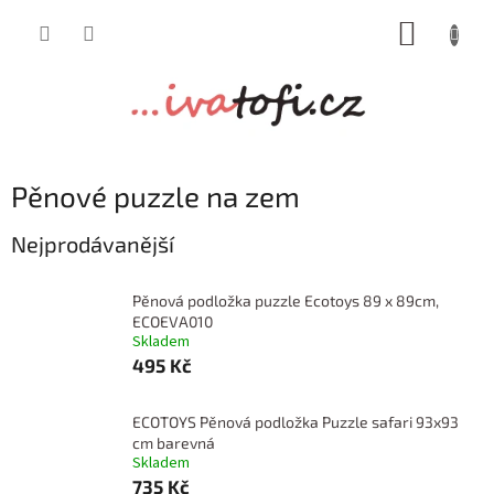
Přejít
NÁKUP
na
obsah
KOŠÍK
Pěnové puzzle na zem
Nejprodávanější
Pěnová podložka puzzle Ecotoys 89 x 89cm,
ECOEVA010
Skladem
495 Kč
ECOTOYS Pěnová podložka Puzzle safari 93x93
cm barevná
Skladem
735 Kč