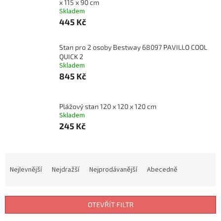
x 115 x 90 cm
Skladem
445 Kč
Stan pro 2 osoby Bestway 68097 PAVILLO COOL
QUICK 2
Skladem
845 Kč
Plážový stan 120 x 120 x 120 cm
Skladem
245 Kč
Ř
a
Nejlevnější
Nejdražší
Nejprodávanější
Abecedně
z
e
n
OTEVŘÍT FILTR
í