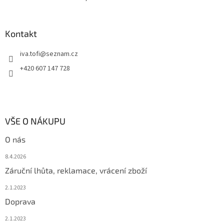
Kontakt
iva.tofi
@
seznam.cz
+420 607 147 728
VŠE O NÁKUPU
O nás
8.4.2026
Záruční lhůta, reklamace, vrácení zboží
2.1.2023
Doprava
2.1.2023