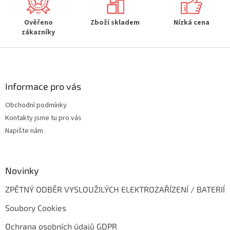
k
y
Ověřeno
Zboží skladem
Nízká cena
v
zákazníky
ý
p
Z
i
s
á
u
p
a
Informace pro vás
t
Obchodní podmínky
í
Kontakty jsme tu pro vás
Napište nám
Novinky
ZPĚTNÝ ODBĚR VYSLOUŽILÝCH ELEKTROZAŘÍZENÍ / BATERIÍ
Soubory Cookies
Ochrana osobních údajů GDPR