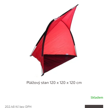
p
V
r
ý
o
p
d
i
u
s
k
p
t
r
ů
o
d
u
k
t
ů
Plážový stan 120 x 120 x 120 cm
Skladem
202,48 Kč bez DPH