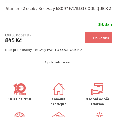
Stan pro 2 osoby Bestway 68097 PAVILLO COOL QUICK 2
Skladem
698,35 Kč bez DPH
Do košíku
845 Kč
Stan pro 2 osoby Bestway PAVILLO COOL QUICK 2
3
položek celkem
O
v
l
á
d
a
c
í
10 let na trhu
Kamená
Osobní odběr
p
prodejna
zdarma
r
v