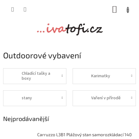
Přejít
NÁKUP
na
obsah
KOŠÍK
Outdoorové vybavení
Chladící tašky a
Karimatky
boxy
stany
Vaření v přírodě
Nejprodávanější
Carruzzo L3B1 Plážový stan samorozkládací 140