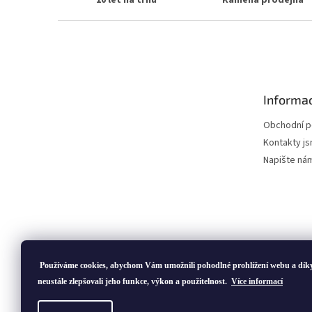
10 let na trhu
Kamená prodejna
Z
á
p
a
t
Informac
í
Obchodní 
Kontakty js
Napište ná
Používáme cookies, abychom Vám umožnili pohodlné prohlížení webu a dík
neustále zlepšovali jeho funkce, výkon a použitelnost.
Více informací
Copyright 2026
ivatofi.cz
. Všechna práva vyhrazena.