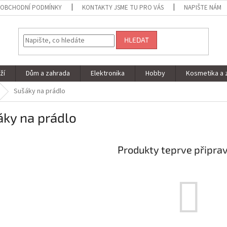
OBCHODNÍ PODMÍNKY
KONTAKTY JSME TU PRO VÁS
NAPIŠTE NÁM
HLEDAT
ží
Dům a zahrada
Elektronika
Hobby
Kosmetika a 
Sušáky na prádlo
áky na prádlo
Produkty teprve připra