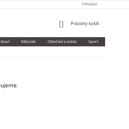
Přihlášení
NÁKUPNÍ
Prázdný košík
KOŠÍK
zdraví
Nábytek
Oblečení a móda
Sport
Stavebnin
vujeme.