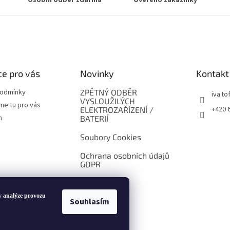
Osobní odběr zdarma
Ověřeno zákazníky
e pro vás
Novinky
Kontakt
podmínky
ZPĚTNÝ ODBĚR
iva.tof
VYSLOUŽILÝCH
me tu pro vás
+420 
ELEKTROZAŘÍZENÍ /
m
BATERIÍ
Soubory Cookies
Ochrana osobních údajů
GDPR
y analýze provozu
Souhlasím