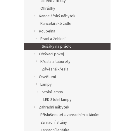
Jídelní židličky
Ohrádky
Kancelářský nábytek
Kancelářské židle
Koupelna
Praní a žehlení
Sušáky na prádlo
Obývací pokoj
Křesla a taburety
Závěsná křesla
Osvětlení
Lampy
Stolní lampy
LED Stolní lampy
Zahradní nábytek
Příslušenství k zahradním altánům
Zahradní altány
Zahradní lehátka