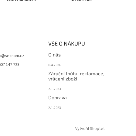
Zboží skladem
Nízká cena
VŠE O NÁKUPU
O nás
i
@
seznam.cz
607 147 728
8.4.2026
Záruční lhůta, reklamace,
vrácení zboží
2.1.2023
Doprava
2.1.2023
Vytvořil Shoptet