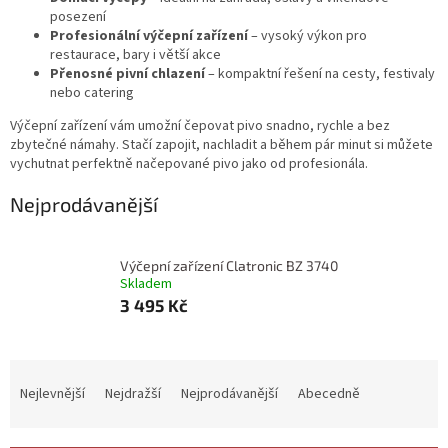
posezení
Profesionální výčepní zařízení
– vysoký výkon pro
restaurace, bary i větší akce
Přenosné pivní chlazení
– kompaktní řešení na cesty, festivaly
nebo catering
Výčepní zařízení vám umožní čepovat pivo snadno, rychle a bez
zbytečné námahy. Stačí zapojit, nachladit a během pár minut si můžete
vychutnat perfektně načepované pivo jako od profesionála.
Nejprodávanější
Výčepní zařízení Clatronic BZ 3740
Skladem
3 495 Kč
Ř
a
Nejlevnější
Nejdražší
Nejprodávanější
Abecedně
z
e