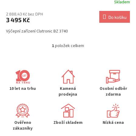
Skladem
2 888,43 Kč bez DPH
Do košíku
3 495 Kč
Výčepní zařízení Clatronic BZ 3740
1
položek celkem
O
v
l
á
d
a
c
í
10 let na trhu
Kamená
Osobní odběr
p
prodejna
zdarma
r
v
k
y
Ověřeno
Zboží skladem
Nízká cena
v
zákazníky
ý
p