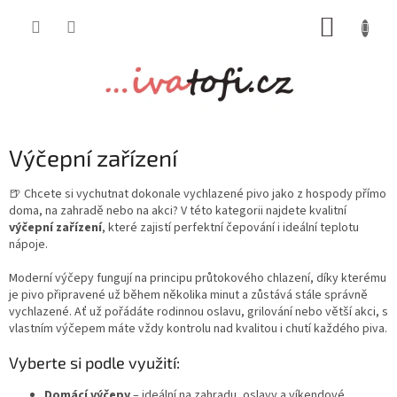
Přejít
NÁKUP
na
obsah
KOŠÍK
Výčepní zařízení
🍺 Chcete si vychutnat dokonale vychlazené pivo jako z hospody přímo
doma, na zahradě nebo na akci? V této kategorii najdete kvalitní
výčepní zařízení
, které zajistí perfektní čepování i ideální teplotu
nápoje.
Moderní výčepy fungují na principu průtokového chlazení, díky kterému
je pivo připravené už během několika minut a zůstává stále správně
vychlazené.
Ať už pořádáte rodinnou oslavu, grilování nebo větší akci, s
vlastním výčepem máte vždy kontrolu nad kvalitou i chutí každého piva.
Vyberte si podle využití:
Domácí výčepy
– ideální na zahradu, oslavy a víkendové