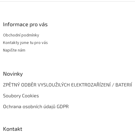
Z
i
s
á
u
p
a
Informace pro vás
t
Obchodní podmínky
í
Kontakty jsme tu pro vás
Napište nám
Novinky
ZPĚTNÝ ODBĚR VYSLOUŽILÝCH ELEKTROZAŘÍZENÍ / BATERIÍ
Soubory Cookies
Ochrana osobních údajů GDPR
Kontakt