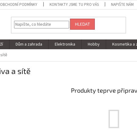
OBCHODNÍ PODMÍNKY
KONTAKTY JSME TU PRO VÁS
NAPIŠTE NÁM
HLEDAT
ží
Dům a zahrada
Elektronika
Hobby
Kosmetika a 
 sítě
iva a sítě
Produkty teprve připra