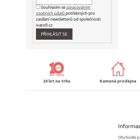
Souhlasím se
zpracováním
osobních údajů
potřebných pro
zasílání newsletterů od společnosti
ivatofi.cz
PŘIHLÁSIT SE
10 let na trhu
Kamená prodejna
Z
á
p
a
t
Informac
í
Obchodní 