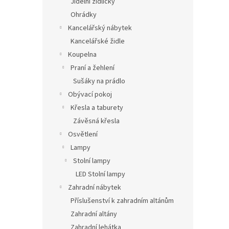
Jídelní židličky
Ohrádky
Kancelářský nábytek
Kancelářské židle
Koupelna
Praní a žehlení
Sušáky na prádlo
Obývací pokoj
Křesla a taburety
Závěsná křesla
Osvětlení
Lampy
Stolní lampy
LED Stolní lampy
Zahradní nábytek
Příslušenství k zahradním altánům
Zahradní altány
Zahradní lehátka