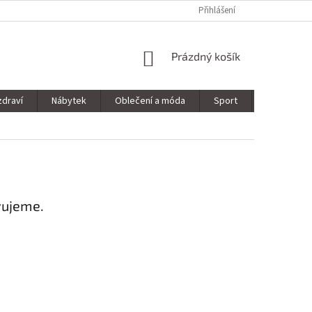
Přihlášení
NÁKUPNÍ
Prázdný košík
KOŠÍK
zdraví
Nábytek
Oblečení a móda
Sport
Stavebnin
vujeme.