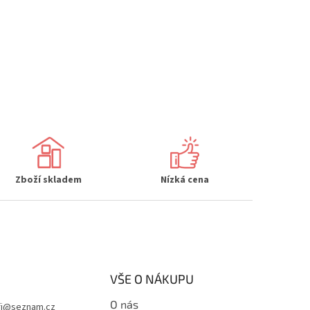
Zboží skladem
Nízká cena
VŠE O NÁKUPU
O nás
i
@
seznam.cz