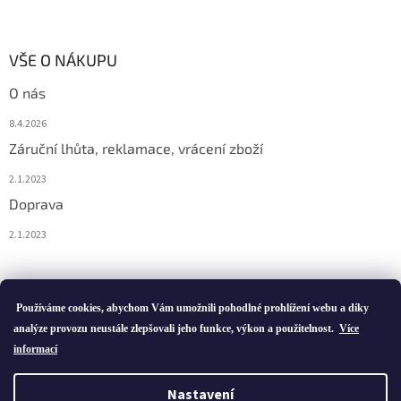
VŠE O NÁKUPU
O nás
8.4.2026
Záruční lhůta, reklamace, vrácení zboží
2.1.2023
Doprava
2.1.2023
Vytvořil Shoptet
Používáme cookies, abychom Vám umožnili pohodlné prohlížení webu a díky
analýze provozu neustále zlepšovali jeho funkce, výkon a použitelnost.
Více
informací
Copyright 2026
ivatofi.cz
. Všechna práva vyhrazena.
Nastavení