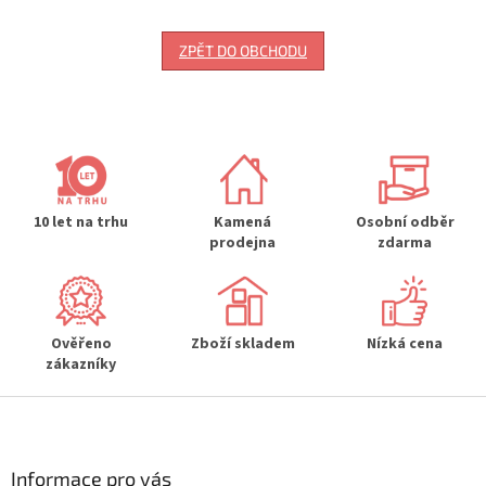
ZPĚT DO OBCHODU
10 let na trhu
Kamená
Osobní odběr
prodejna
zdarma
Ověřeno
Zboží skladem
Nízká cena
zákazníky
Z
á
p
a
Informace pro vás