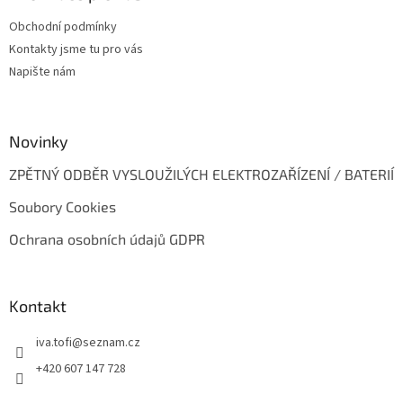
t
Obchodní podmínky
í
Kontakty jsme tu pro vás
Napište nám
Novinky
ZPĚTNÝ ODBĚR VYSLOUŽILÝCH ELEKTROZAŘÍZENÍ / BATERIÍ
Soubory Cookies
Ochrana osobních údajů GDPR
Kontakt
iva.tofi
@
seznam.cz
+420 607 147 728