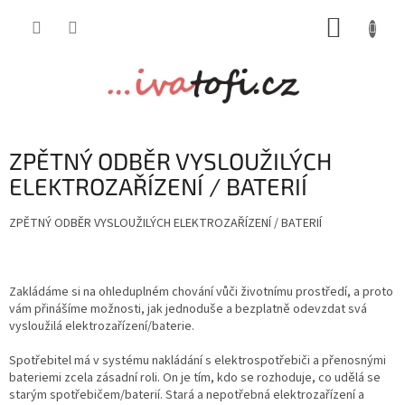
Přejít
NÁKUP
na
obsah
KOŠÍK
ZPĚTNÝ ODBĚR VYSLOUŽILÝCH
ELEKTROZAŘÍZENÍ / BATERIÍ
ZPĚTNÝ ODBĚR
VYSLOUŽILÝCH
ELEKTROZAŘÍZENÍ / BATERIÍ
Zakládáme si na ohleduplném chování vůči životnímu prostředí, a proto
vám přinášíme možnosti, jak jednoduše a bezplatně odevzdat svá
vysloužilá elektrozařízení/baterie.
Spotřebitel má v systému nakládání s elektrospotřebiči a přenosnými
bateriemi zcela zásadní roli. On je tím, kdo se rozhoduje, co udělá se
starým spotřebičem/baterií. Stará a nepotřebná elektrozařízení a