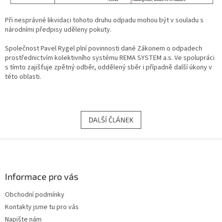
Při nesprávné likvidaci tohoto druhu odpadu mohou být v souladu s
národními předpisy uděleny pokuty.
Společnost Pavel Rygel plní povinnosti dané Zákonem o odpadech
prostřednictvím kolektivního systému REMA SYSTEM a.s. Ve spolupráci
s tímto zajišťuje zpětný odběr, oddělený sběr i případně další úkony v
této oblasti.
DALŠÍ ČLÁNEK
Z
á
p
a
Informace pro vás
t
Obchodní podmínky
í
Kontakty jsme tu pro vás
Napište nám