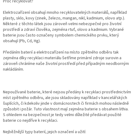
Proč recyklovat?
Elektrozařízení obsahují mnoho recyklovatelných materiálů, například
plasty, sklo, kovy (zinek, železo, mangan, nikl, kadmium, olovo atp.).
Některé z těchto látek jsou zároveň velmi nebezpečné pro životní
prostředí a zdraví člověka, zejména rtuť, olovo a kadmium. Vybrané
baterie jsou často označeny symbolem chemického prvku, který
obsahují (Pb, Cd, Hg).
Předáním baterií a elektrozařízení na místo zpětného odběru tak
zejména díky recyklaci materiálu šetříme primární zdroje surovin a
zároveň chráníme naše životní prostředí před případným neodborným
nakládáním.
Nepoužívané baterie, které nejsou předány k recyklaci prostřednictvím
míst zpětného odběru, ale jsou skladovány například v kancelářských
šuplících, či kdekoliv jinde v domácnostech či firmách mohou následně
způsobit i požár. Tuto vlastnost mají zejména baterie s obsahem lithia.
S ohledem na bezpečnost je tedy velmi důležité předávat použité
baterie co nejdříve k recyklaci.
Nejběžnější typy baterií, jejich označení a užití: