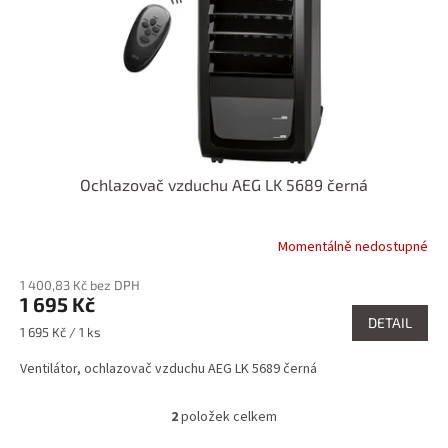
Ochlazovač vzduchu AEG LK 5689 černá
Momentálně nedostupné
1 400,83 Kč bez DPH
1 695 Kč
DETAIL
Měrná
1 695 Kč / 1 ks
cena:
Ventilátor, ochlazovač vzduchu AEG LK 5689 černá
2
položek celkem
O
v