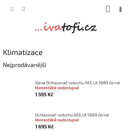
Přejít
NÁKUP
na
obsah
KOŠÍK
Klimatizace
Nejprodávanější
Sleva Ochlazovač vzduchu AEG LK 5689 černá
Momentálně nedostupné
1 595 Kč
Ochlazovač vzduchu AEG LK 5689 černá
Momentálně nedostupné
1 695 Kč