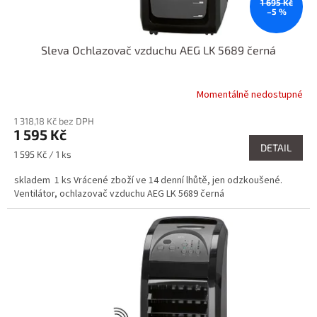
ů
1 695 Kč
–5 %
Sleva Ochlazovač vzduchu AEG LK 5689 černá
Momentálně nedostupné
1 318,18 Kč bez DPH
1 595 Kč
DETAIL
Měrná
1 595 Kč / 1 ks
cena:
skladem 1 ks Vrácené zboží ve 14 denní lhůtě, jen odzkoušené.
Ventilátor, ochlazovač vzduchu AEG LK 5689 černá