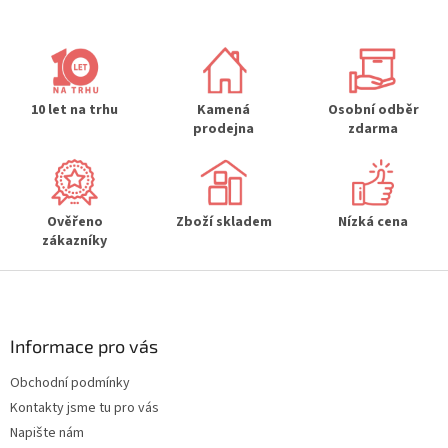
l
á
d
a
c
í
10 let na trhu
Kamená
Osobní odběr
p
prodejna
zdarma
r
v
k
y
Ověřeno
Zboží skladem
Nízká cena
v
zákazníky
ý
p
Z
i
s
á
u
p
a
Informace pro vás
t
Obchodní podmínky
í
Kontakty jsme tu pro vás
Napište nám