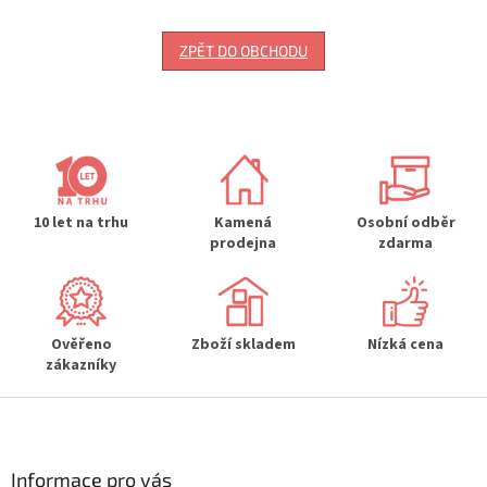
ZPĚT DO OBCHODU
10 let na trhu
Kamená
Osobní odběr
prodejna
zdarma
Ověřeno
Zboží skladem
Nízká cena
zákazníky
Z
á
p
a
Informace pro vás