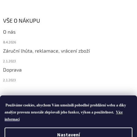
VŠE O NÁKUPU
O nás
8.4.2026
Záruční lhůta, reklamace, vrácení zboží
2.1.2023
Doprava
2.1.2023
Vytvořil Shoptet
Používáme cookies, abychom Vám umožnili pohodlné prohlížení webu a díky
analýze provozu neustále zlepšovali jeho funkce, výkon a použitelnost.
Více
informací
Copyright 2026
ivatofi.cz
. Všechna práva vyhrazena.
Nastavení