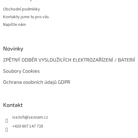
t
Obchodní podmínky
í
Kontakty jsme tu pro vás
Napište nám
Novinky
ZPĚTNÝ ODBĚR VYSLOUŽILÝCH ELEKTROZAŘÍZENÍ / BATERIÍ
Soubory Cookies
Ochrana osobních údajů GDPR
Kontakt
iva.tofi
@
seznam.cz
+420 607 147 728