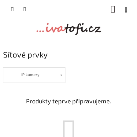
Přejít
NÁKUP
na
obsah
KOŠÍK
Síťové prvky
IP kamery
Produkty teprve připravujeme.