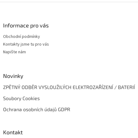
Z
á
p
a
Informace pro vás
t
Obchodní podmínky
í
Kontakty jsme tu pro vás
Napište nám
Novinky
ZPĚTNÝ ODBĚR VYSLOUŽILÝCH ELEKTROZAŘÍZENÍ / BATERIÍ
Soubory Cookies
Ochrana osobních údajů GDPR
Kontakt