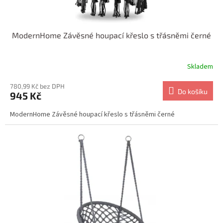
ů
ModernHome Závěsné houpací křeslo s třásněmi černé
Skladem
780,99 Kč bez DPH
Do košíku
945 Kč
ModernHome Závěsné houpací křeslo s třásněmi černé