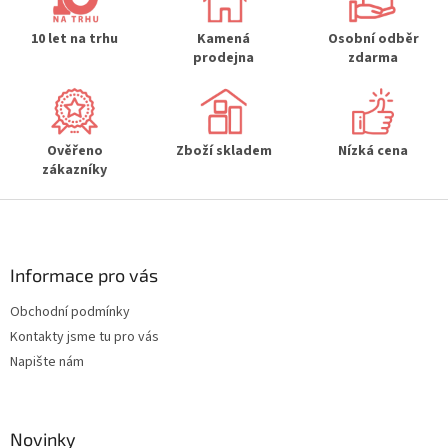
a
c
í
10 let na trhu
Kamená
Osobní odběr
p
prodejna
zdarma
r
v
k
y
Ověřeno
Zboží skladem
Nízká cena
v
zákazníky
ý
p
Z
i
s
á
u
p
a
Informace pro vás
t
Obchodní podmínky
í
Kontakty jsme tu pro vás
Napište nám
Novinky