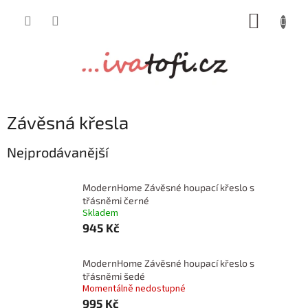
Přejít
NÁKUP
na
obsah
KOŠÍK
Závěsná křesla
Nejprodávanější
ModernHome Závěsné houpací křeslo s
třásněmi černé
Skladem
945 Kč
ModernHome Závěsné houpací křeslo s
třásněmi šedé
Momentálně nedostupné
995 Kč