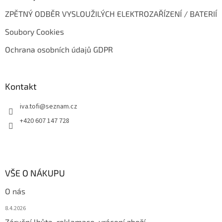
ZPĚTNÝ ODBĚR VYSLOUŽILÝCH ELEKTROZAŘÍZENÍ / BATERIÍ
Soubory Cookies
Ochrana osobních údajů GDPR
Kontakt
iva.tofi
@
seznam.cz
+420 607 147 728
VŠE O NÁKUPU
O nás
8.4.2026
Záruční lhůta, reklamace, vrácení zboží