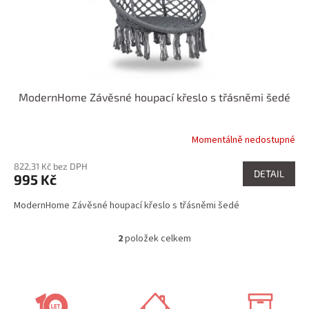
ModernHome Závěsné houpací křeslo s třásněmi šedé
Momentálně nedostupné
822,31 Kč bez DPH
DETAIL
995 Kč
ModernHome Závěsné houpací křeslo s třásněmi šedé
2
položek celkem
O
v
l
á
d