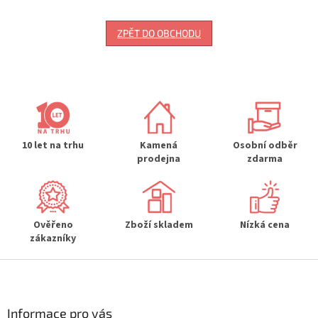
ZPĚT DO OBCHODU
10 let na trhu
Kamená
Osobní odběr
prodejna
zdarma
Ověřeno
Zboží skladem
Nízká cena
zákazníky
Z
á
p
a
Informace pro vás