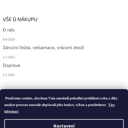
VŠE O NÁKUPU
O nás
8.4.2026
Záruční lhůta, reklamace, vrácení zboží
2.1.2023
Doprava
2.1.2023
Vytvořil Shoptet
Používáme cookies, abychom Vám umožnili pohodlné prohlížení webu a díky
analýze provozu neustále zlepšovali jeho funkce, výkon a použitelnost.
Více
informací
Copyright 2026
ivatofi.cz
. Všechna práva vyhrazena.
Nastavení