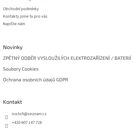
t
Obchodní podmínky
í
Kontakty jsme tu pro vás
Napište nám
Novinky
ZPĚTNÝ ODBĚR VYSLOUŽILÝCH ELEKTROZAŘÍZENÍ / BATERIÍ
Soubory Cookies
Ochrana osobních údajů GDPR
Kontakt
iva.tofi
@
seznam.cz
+420 607 147 728