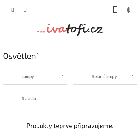
Přejít
NÁKUP
na
obsah
KOŠÍK
Osvětlení
Lampy
Solární lampy
Svítidla
Produkty teprve připravujeme.