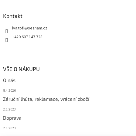
Kontakt
iva.tofi
@
seznam.cz
+420 607 147 728
VŠE O NÁKUPU
O nás
8.4.2026
Záruční lhůta, reklamace, vrácení zboží
2.1.2023
Doprava
2.1.2023