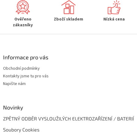
v
k
y
Ověřeno
Zboží skladem
Nízká cena
v
zákazníky
ý
p
Z
i
s
á
u
p
a
Informace pro vás
t
Obchodní podmínky
í
Kontakty jsme tu pro vás
Napište nám
Novinky
ZPĚTNÝ ODBĚR VYSLOUŽILÝCH ELEKTROZAŘÍZENÍ / BATERIÍ
Soubory Cookies