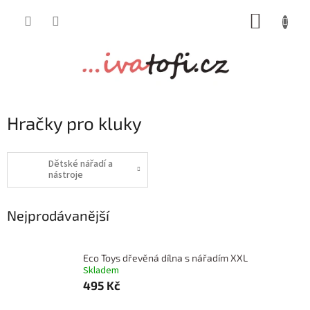
Přejít
NÁKUP
na
obsah
KOŠÍK
Hračky pro kluky
Dětské nářadí a
nástroje
Nejprodávanější
Eco Toys dřevěná dílna s nářadím XXL
Skladem
495 Kč