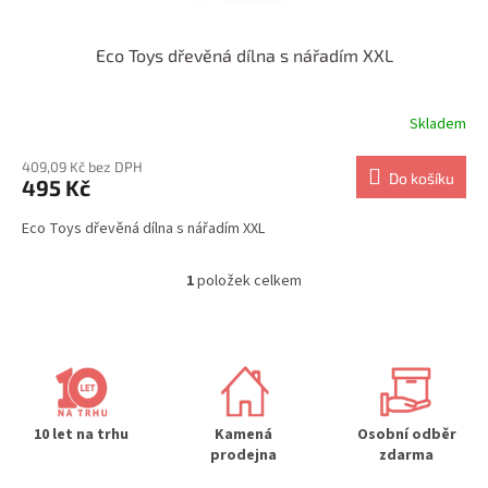
Eco Toys dřevěná dílna s nářadím XXL
Skladem
409,09 Kč bez DPH
Do košíku
495 Kč
Eco Toys dřevěná dílna s nářadím XXL
1
položek celkem
O
v
l
á
d
a
c
í
10 let na trhu
Kamená
Osobní odběr
p
prodejna
zdarma
r