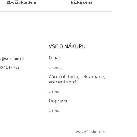
Zboží skladem
Nízká cena
VŠE O NÁKUPU
O nás
i
@
seznam.cz
607 147 728
8.4.2026
Záruční lhůta, reklamace,
vrácení zboží
2.1.2023
Doprava
2.1.2023
Vytvořil Shoptet