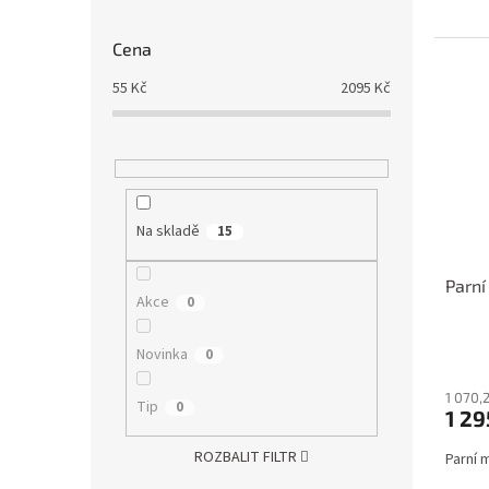
Cena
55
Kč
2095
Kč
Na skladě
15
Parní
Akce
0
Novinka
0
1 070,
Tip
0
1 29
ROZBALIT FILTR
Parní 