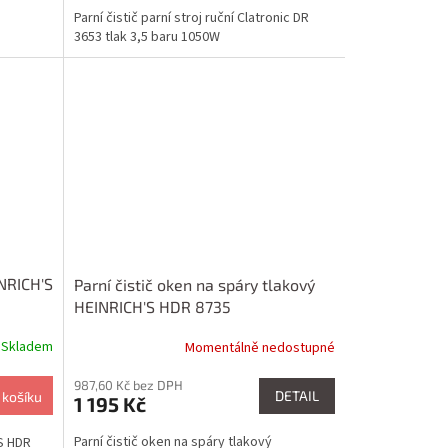
Parní čistič parní stroj ruční Clatronic DR
3653 tlak 3,5 baru 1050W
INRICH'S
Parní čistič oken na spáry tlakový
HEINRICH'S HDR 8735
Skladem
Momentálně nedostupné
987,60 Kč bez DPH
DETAIL
 košíku
1 195 Kč
Parní čistič oken na spáry tlakový
'S HDR