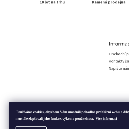
10 let na trhu
Kamená prodejna
Z
á
p
a
t
Informac
í
Obchodní 
Kontakty js
Napište ná
Používáme cookies, abychom Vám umožnili pohodlné prohlížení webu a dík
neustále zlepšovali jeho funkce, výkon a použitelnost.
Více informací
Copyright 2026
ivatofi.cz
. Všechna práva vyhrazena.