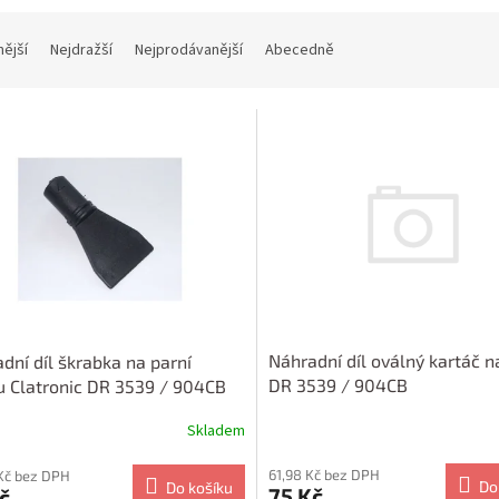
nější
Nejdražší
Nejprodávanější
Abecedně
Náhradní díl oválný kartáč 
dní díl škrabka na parní
DR 3539 / 904CB
u Clatronic DR 3539 / 904CB
Skladem
61,98 Kč bez DPH
Kč bez DPH
Do
Do košíku
75 Kč
č