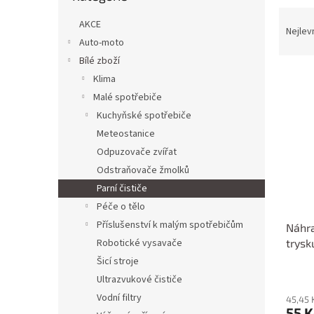
n
Ř
e
AKCE
a
Nejlev
l
Auto-moto
z
e
Bílé zboží
V
n
Klima
ý
í
Malé spotřebiče
p
p
Kuchyňské spotřebiče
i
r
Meteostanice
s
o
p
Odpuzovače zvířat
d
r
u
Odstraňovače žmolků
o
k
Parní čističe
d
t
Péče o tělo
u
ů
Příslušenství k malým spotřebičům
Náhra
k
trysk
Robotické vysavače
t
ů
Šicí stroje
Ultrazvukové čističe
Vodní filtry
45,45 
55 K