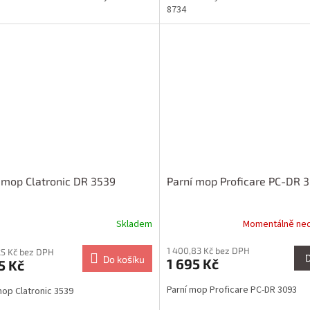
8734
 mop Clatronic DR 3539
Parní mop Proficare PC-DR 
Skladem
Momentálně ne
1 400,83 Kč bez DPH
25 Kč bez DPH
Do košíku
1 695 Kč
5 Kč
Parní mop Proficare PC-DR 3093
mop Clatronic 3539