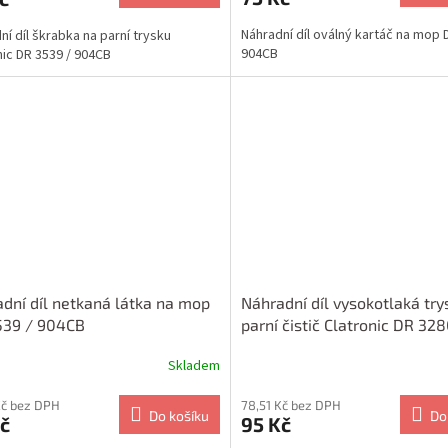
Náhradní díl oválný kartáč na mop 
ní díl škrabka na parní trysku
904CB
nic DR 3539 / 904CB
dní díl netkaná látka na mop
Náhradní díl vysokotlaká try
539 / 904CB
parní čistič Clatronic DR 32
Skladem
Kč bez DPH
78,51 Kč bez DPH
Do košíku
Do
č
95 Kč