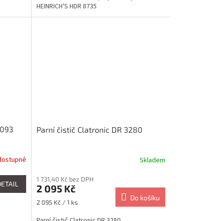
HEINRICH'S HDR 8735
3093
Parní čistič Clatronic DR 3280
dostupné
Skladem
1 731,40 Kč bez DPH
DETAIL
2 095 Kč
Do košíku
Měrná
2 095 Kč / 1 ks
cena:
Parní čistič Clatronic DR 3280