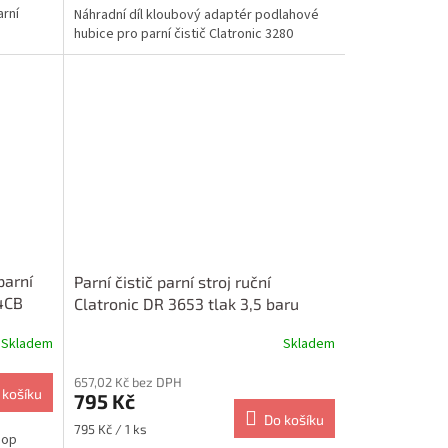
arní
Náhradní díl kloubový adaptér podlahové
hubice pro parní čistič Clatronic 3280
parní
Parní čistič parní stroj ruční
4CB
Clatronic DR 3653 tlak 3,5 baru
1050W
Skladem
Skladem
657,02 Kč bez DPH
 košíku
795 Kč
Do košíku
Měrná
795 Kč / 1 ks
mop
cena: