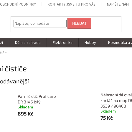
OBCHODNÍ PODMÍNKY
KONTAKTY JSME TU PRO VÁS
NAPIŠTE NÁM
HLEDAT
ží
Dům a zahrada
Elektronika
Hobby
Kosmetika a 
stiče
í čističe
odávanější
Náhradní díl ová
Parní čistič Proficare
kartáč na mop D
DR 3145 bílý
3539 / 904CB
Skladem
Skladem
895 Kč
75 Kč