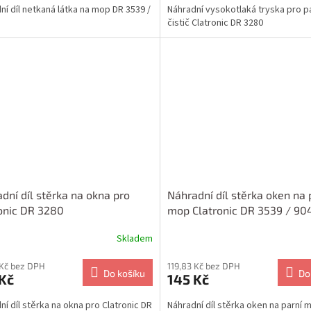
ní díl netkaná látka na mop DR 3539 /
Náhradní vysokotlaká tryska pro p
čistič Clatronic DR 3280
dní díl stěrka na okna pro
Náhradní díl stěrka oken na 
onic DR 3280
mop Clatronic DR 3539 / 90
Skladem
 Kč bez DPH
119,83 Kč bez DPH
Do košíku
Do
Kč
145 Kč
ní díl stěrka na okna pro Clatronic DR
Náhradní díl stěrka oken na parní 