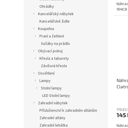
Náhrad
Ohrádky
904CB
Kancelářský nábytek
Kancelářské židle
Koupelna
Praní a žehlení
Sušáky na prádlo
Obývací pokoj
Křesla a taburety
Závěsná křesla
Osvětlení
Náhra
Lampy
Clatr
Stolní lampy
LED Stolní lampy
Zahradní nábytek
119,83
Příslušenství k zahradním altánům
145 
Zahradní altány
Zahradní lehátka
Náhrad