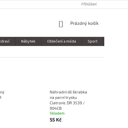
Přihlášení
NÁKUPNÍ
Prázdný košík
KOŠÍK
zdraví
Nábytek
Oblečení a móda
Sport
Stavebnin
lný
Náhradní díl škrabka
R
na parní trysku
Clatronic DR 3539 /
904CB
Skladem
55 Kč