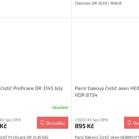
Clatronic DR 3539 / 904CB
 čistič Proficare DR 3145 bílý
Parní tlakový čistič oken HE
HDR 8734
Skladem
 Kč bez DPH
739,67 Kč bez DPH
Do košíku
Do
 Kč
895 Kč
istič Proficare DR 3145 bílý
Parní tlakový čistič oken HEINRICH