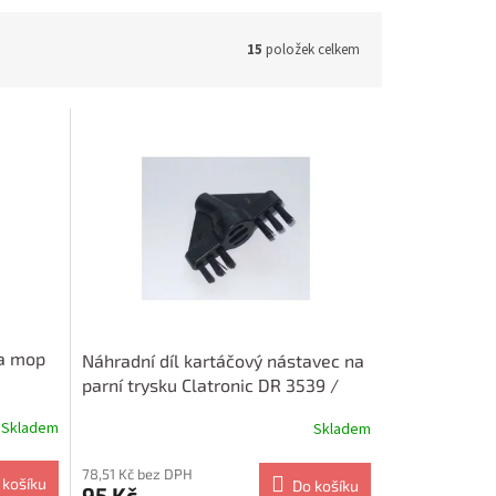
15
položek celkem
na mop
Náhradní díl kartáčový nástavec na
parní trysku Clatronic DR 3539 /
904CB
Skladem
Skladem
78,51 Kč bez DPH
 košíku
Do košíku
95 Kč