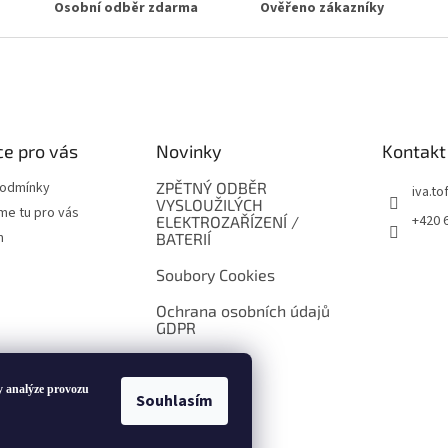
Osobní odběr zdarma
Ověřeno zákazníky
e pro vás
Novinky
Kontakt
podmínky
ZPĚTNÝ ODBĚR
iva.tof
VYSLOUŽILÝCH
me tu pro vás
+420 
ELEKTROZAŘÍZENÍ /
m
BATERIÍ
Soubory Cookies
Ochrana osobních údajů
GDPR
y analýze provozu
Souhlasím