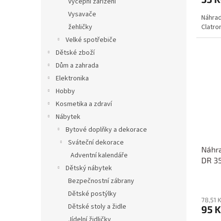
Výčepní zařízení
Vysavače
Náhrad
Clatro
žehličky
Velké spotřebiče
Dětské zboží
Dům a zahrada
Elektronika
Hobby
Kosmetika a zdraví
Nábytek
Bytové doplňky a dekorace
Sváteční dekorace
Náhra
Adventní kalendáře
DR 3
Dětský nábytek
Bezpečnostní zábrany
Dětské postýlky
78,51 
Dětské stoly a židle
95 K
Jídelní židličky