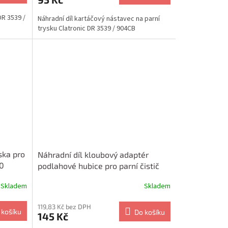
DR 3539 /
Náhradní díl kartáčový nástavec na parní
trysku Clatronic DR 3539 / 904CB
ska pro
Náhradní díl kloubový adaptér
80
podlahové hubice pro parní čistič
Clatronic 3280
Skladem
Skladem
119,83 Kč bez DPH
 košíku
Do košíku
145 Kč