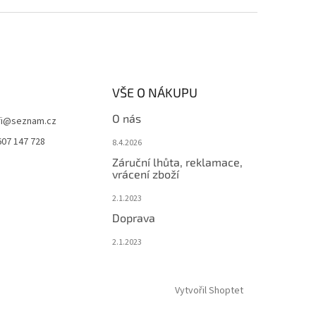
VŠE O NÁKUPU
O nás
i
@
seznam.cz
607 147 728
8.4.2026
Záruční lhůta, reklamace,
vrácení zboží
2.1.2023
Doprava
2.1.2023
Vytvořil Shoptet