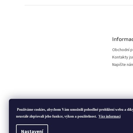
Z
á
p
a
t
Informac
í
Obchodní 
Kontakty js
Napište ná
Používáme cookies, abychom Vám umožnili pohodlné prohlížení webu a dík
neustále zlepšovali jeho funkce, výkon a použitelnost.
Více informací
Copyright 2026
ivatofi.cz
. Všechna práva vyhrazena.
Nastavení