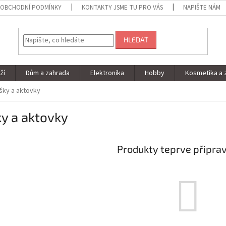
OBCHODNÍ PODMÍNKY
KONTAKTY JSME TU PRO VÁS
NAPIŠTE NÁM
HLEDAT
ží
Dům a zahrada
Elektronika
Hobby
Kosmetika a 
šky a aktovky
y a aktovky
Produkty teprve připra