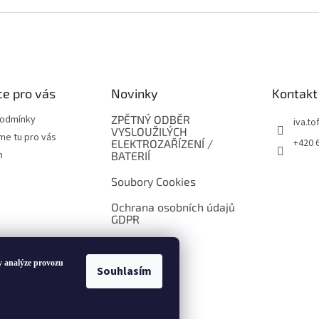
e pro vás
Novinky
Kontakt
podmínky
ZPĚTNÝ ODBĚR
iva.tof
VYSLOUŽILÝCH
me tu pro vás
+420 
ELEKTROZAŘÍZENÍ /
m
BATERIÍ
Soubory Cookies
Ochrana osobních údajů
GDPR
y analýze provozu
Souhlasím