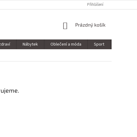
Přihlášení
NÁKUPNÍ
Prázdný košík
KOŠÍK
zdraví
Nábytek
Oblečení a móda
Sport
Stavebnin
vujeme.