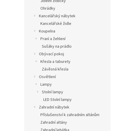
Jídelní židličky
Ohrádky
Kancelářský nábytek
Kancelářské židle
Koupelna
Praní a žehlení
Sušáky na prádlo
Obývací pokoj
Křesla a taburety
Závěsná křesla
Osvětlení
Lampy
Stolní lampy
LED Stolní lampy
Zahradní nábytek
Příslušenství k zahradním altánům
Zahradní altány
Zahradní lehátka