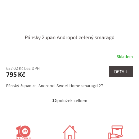
Pánský župan Andropol zelený smaragd
Skladem
657,02 Kč bez DPH
DETAIL
795 Kč
Pánský župan zn. Andropol Sweet Home smaragd 27
12
položek celkem
O
v
l
á
d
a
c