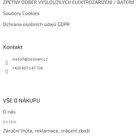
ZPĚTNÝ ODBĚR VYSLOUŽILÝCH ELEKTROZAŘÍZENÍ / BATERIÍ
Soubory Cookies
Ochrana osobních údajů GDPR
Kontakt
iva.tofi
@
seznam.cz
+420 607 147 728
VŠE O NÁKUPU
O nás
8.4.2026
Záruční lhůta, reklamace, vrácení zboží