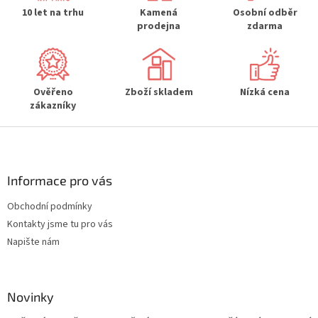
í
10 let na trhu
Kamená
Osobní odběr
p
prodejna
zdarma
r
v
k
y
Ověřeno
Zboží skladem
Nízká cena
v
zákazníky
ý
p
Z
i
s
á
u
p
a
Informace pro vás
t
Obchodní podmínky
í
Kontakty jsme tu pro vás
Napište nám
Novinky