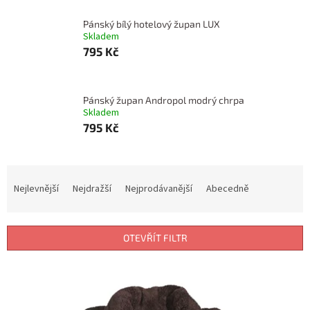
Pánský bílý hotelový župan LUX
Skladem
795 Kč
Pánský župan Andropol modrý chrpa
Skladem
795 Kč
Ř
a
Nejlevnější
Nejdražší
Nejprodávanější
Abecedně
z
e
n
OTEVŘÍT FILTR
í
p
V
r
ý
o
p
d