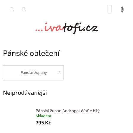
Přejít
NÁKUP
na
obsah
KOŠÍK
Pánské oblečení
Pánské župany
Nejprodávanější
Pánský župan Andropol Wafle bílý
Skladem
795 Kč