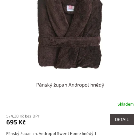
i
u
s
k
p
t
r
ů
o
d
u
k
t
ů
Pánský župan Andropol hnědý
Skladem
574,38 Kč bez DPH
DETAIL
695 Kč
Pánský župan zn. Andropol Sweet Home hnědý 1