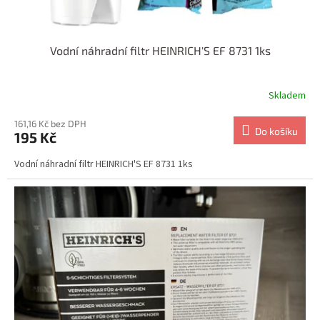
ů
Vodní náhradní filtr HEINRICH'S EF 8731 1ks
Skladem
161,16 Kč bez DPH
Do košíku
195 Kč
Vodní náhradní filtr HEINRICH'S EF 8731 1ks