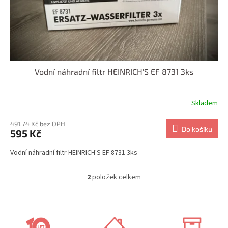
Vodní náhradní filtr HEINRICH'S EF 8731 3ks
Skladem
491,74 Kč bez DPH
Do košíku
595 Kč
Vodní náhradní filtr HEINRICH'S EF 8731 3ks
2
položek celkem
O
v
l
á
d