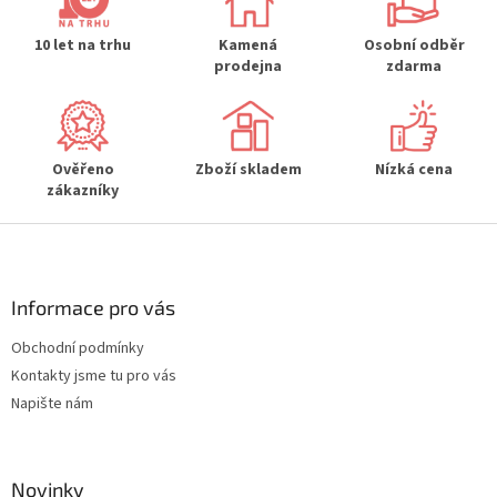
a
c
í
10 let na trhu
Kamená
Osobní odběr
p
prodejna
zdarma
r
v
k
y
Ověřeno
Zboží skladem
Nízká cena
v
zákazníky
ý
p
Z
i
s
á
u
p
a
Informace pro vás
t
Obchodní podmínky
í
Kontakty jsme tu pro vás
Napište nám
Novinky