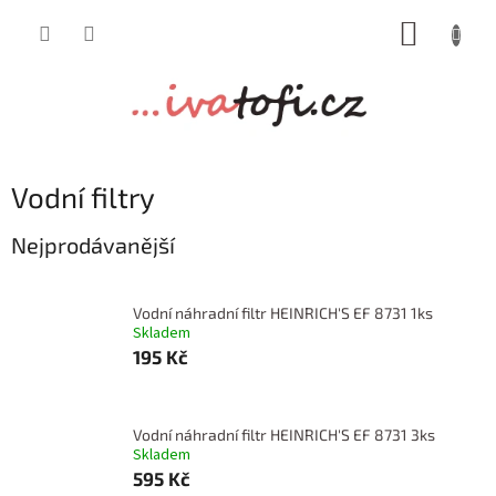
Přejít
NÁKUP
na
obsah
KOŠÍK
Vodní filtry
Nejprodávanější
Vodní náhradní filtr HEINRICH'S EF 8731 1ks
Skladem
195 Kč
Vodní náhradní filtr HEINRICH'S EF 8731 3ks
Skladem
595 Kč