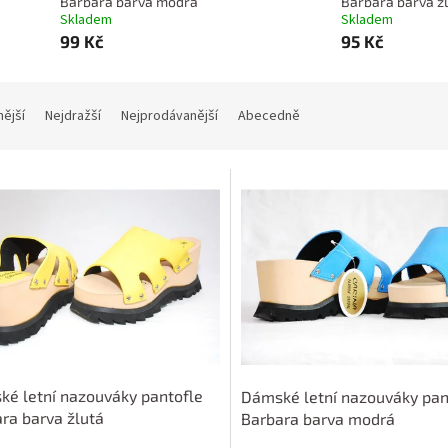
Barbara barva modrá
Barbara barva ž
Skladem
Skladem
99 Kč
95 Kč
nější
Nejdražší
Nejprodávanější
Abecedně
é letní nazouváky pantofle
Dámské letní nazouváky pan
ra barva žlutá
Barbara barva modrá