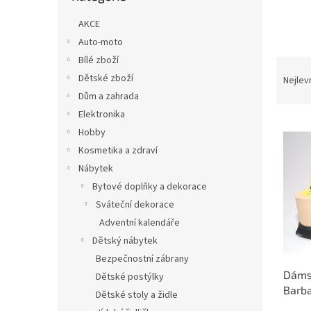
n
e
AKCE
l
Auto-moto
Bílé zboží
Ř
a
Dětské zboží
Nejlev
z
Dům a zahrada
e
Elektronika
V
n
Hobby
ý
í
Kosmetika a zdraví
p
p
Nábytek
i
r
s
o
Bytové doplňky a dekorace
p
d
Sváteční dekorace
r
u
Adventní kalendáře
o
k
Dětský nábytek
d
t
Bezpečnostní zábrany
u
ů
Dámsk
k
Dětské postýlky
Barba
t
Dětské stoly a židle
ů