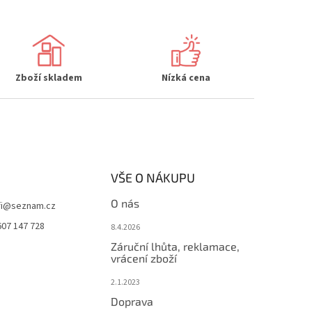
Zboží skladem
Nízká cena
VŠE O NÁKUPU
O nás
i
@
seznam.cz
607 147 728
8.4.2026
Záruční lhůta, reklamace,
vrácení zboží
2.1.2023
Doprava