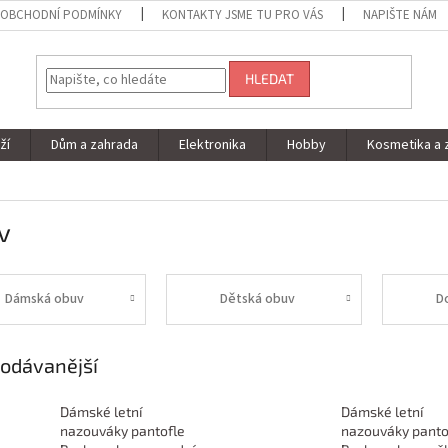
OBCHODNÍ PODMÍNKY
KONTAKTY JSME TU PRO VÁS
NAPIŠTE NÁM
HLEDAT
ží
Dům a zahrada
Elektronika
Hobby
Kosmetika a 
v
Dámská obuv
Dětská obuv
D
odávanější
Dámské letní
Dámské letní
nazouváky pantofle
nazouváky panto