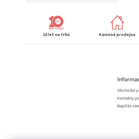
10 let na trhu
Kamená prodejna
Z
á
p
a
t
Informac
í
Obchodní 
Kontakty js
Napište ná