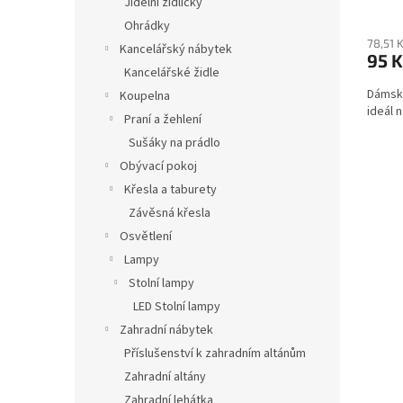
Jídelní židličky
Ohrádky
78,51 
Kancelářský nábytek
95 K
Kancelářské židle
Dámské
Koupelna
ideál 
Praní a žehlení
Sušáky na prádlo
Obývací pokoj
Křesla a taburety
Závěsná křesla
Osvětlení
Lampy
Stolní lampy
LED Stolní lampy
Zahradní nábytek
Příslušenství k zahradním altánům
Zahradní altány
Zahradní lehátka