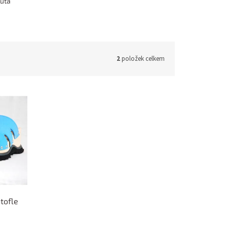
lutá
2
položek celkem
tofle