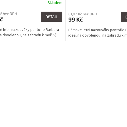
Skladem
Kč bez DPH
81,82 Kč bez DPH
DETAIL
č
99 Kč
 letní nazouváky pantofle Barbara
Dámské letní nazouváky pantofle 
na dovolenou, na zahradu k moři :-)
ideál na dovolenou, na zahradu k mo
O
v
l
á
d
a
c
í
p
r
v
k
y
v
ý