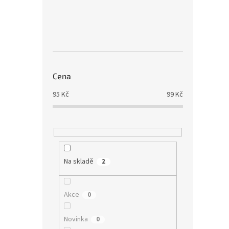
Cena
95
Kč
99
Kč
Na skladě
2
Akce
0
Novinka
0