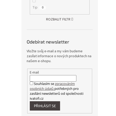
Tip
0
ROZBALIT FILTR
Odebírat newsletter
Vložte svůj e-mail a my vám budeme
zasílat informace o nových produktech na
našem e-shopu.
E-mail
Souhlasím se
zpracováním
osobních údajů
potřebných pro
zasílání newsletterů od společnosti
ivatofi.cz
PŘIHLÁSIT SE