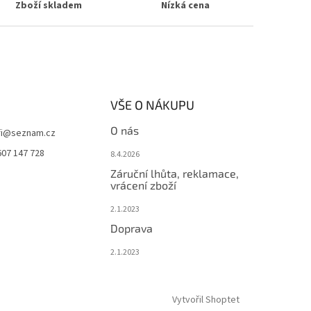
Zboží skladem
Nízká cena
VŠE O NÁKUPU
O nás
i
@
seznam.cz
607 147 728
8.4.2026
Záruční lhůta, reklamace,
vrácení zboží
2.1.2023
Doprava
2.1.2023
Vytvořil Shoptet