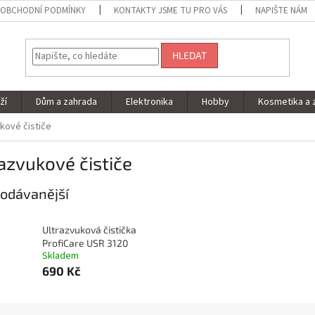
OBCHODNÍ PODMÍNKY
KONTAKTY JSME TU PRO VÁS
NAPIŠTE NÁM
HLEDAT
ží
Dům a zahrada
Elektronika
Hobby
Kosmetika a 
kové čističe
azvukové čističe
odávanější
Ultrazvuková čistička
ProfiCare USR 3120
Skladem
690 Kč