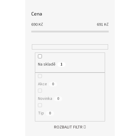
Cena
690
Kč
691
Kč
Na skladě
1
Akce
0
Novinka
0
Tip
0
ROZBALIT FILTR