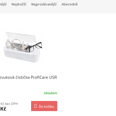
nější
Nejdražší
Nejprodávanější
Abecedně
zvuková čistička ProfiCare USR
Skladem
 Kč bez DPH
Do košíku
 Kč