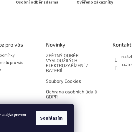
Osobní odběr zdarma
Ověřeno zákazníky
e pro vás
Novinky
Kontakt
podmínky
ZPĚTNÝ ODBĚR
iva.tof
VYSLOUŽILÝCH
me tu pro vás
+420 
ELEKTROZAŘÍZENÍ /
m
BATERIÍ
Soubory Cookies
Ochrana osobních údajů
GDPR
y analýze provozu
Souhlasím