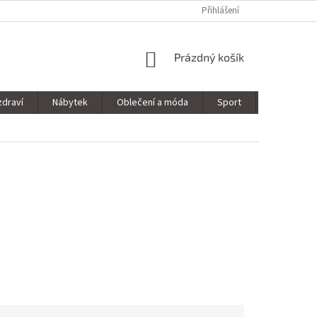
Přihlášení
NÁKUPNÍ
Prázdný košík
KOŠÍK
zdraví
Nábytek
Oblečení a móda
Sport
Stavebnin