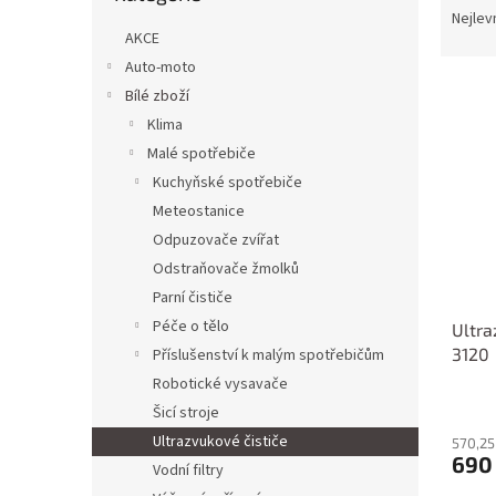
n
a
Nejlev
e
AKCE
z
l
e
Auto-moto
V
n
Bílé zboží
ý
í
Klima
p
p
Malé spotřebiče
i
r
Kuchyňské spotřebiče
s
o
p
d
Meteostanice
r
u
Odpuzovače zvířat
o
k
Odstraňovače žmolků
d
t
Parní čističe
u
ů
Péče o tělo
Ultra
k
3120
t
Příslušenství k malým spotřebičům
ů
Robotické vysavače
Šicí stroje
Ultrazvukové čističe
570,25
690
Vodní filtry