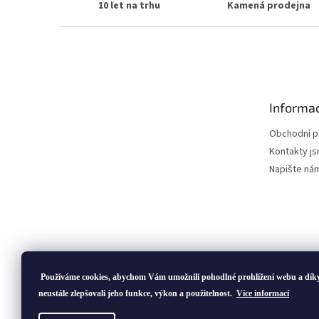
10 let na trhu
Kamená prodejna
Z
á
p
a
t
Informac
í
Obchodní 
Kontakty js
Napište ná
Používáme cookies, abychom Vám umožnili pohodlné prohlížení webu a dík
neustále zlepšovali jeho funkce, výkon a použitelnost.
Více informací
Copyright 2026
ivatofi.cz
. Všechna práva vyhrazena.