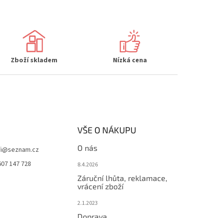
Zboží skladem
Nízká cena
VŠE O NÁKUPU
O nás
i
@
seznam.cz
607 147 728
8.4.2026
Záruční lhůta, reklamace,
vrácení zboží
2.1.2023
Doprava