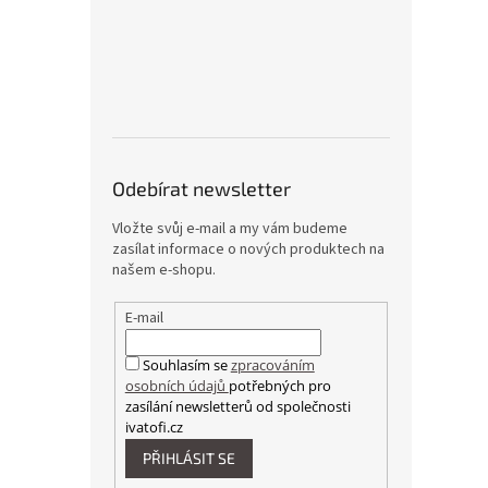
Odebírat newsletter
Vložte svůj e-mail a my vám budeme
zasílat informace o nových produktech na
našem e-shopu.
E-mail
Souhlasím se
zpracováním
osobních údajů
potřebných pro
zasílání newsletterů od společnosti
ivatofi.cz
PŘIHLÁSIT SE