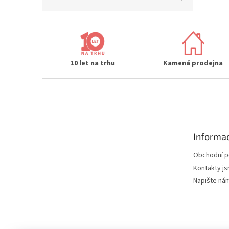
10 let na trhu
Kamená prodejna
Z
á
p
a
t
Informac
í
Obchodní 
Kontakty js
Napište ná