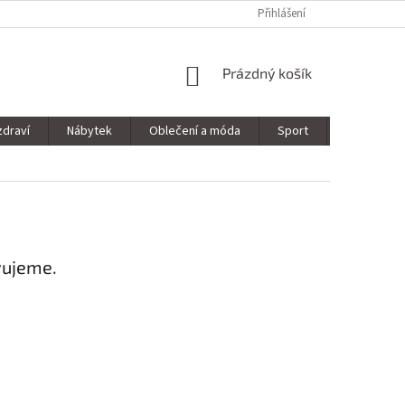
Přihlášení
NÁKUPNÍ
Prázdný košík
KOŠÍK
zdraví
Nábytek
Oblečení a móda
Sport
Stavebnin
vujeme.