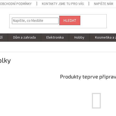
OBCHODNÍ PODMÍNKY
KONTAKTY JSME TU PRO VÁS
NAPIŠTE NÁM
HLEDAT
ží
Dům a zahrada
Elektronika
Hobby
Kosmetika a 
olky
Produkty teprve připra