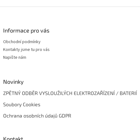
p
Z
i
s
á
u
p
a
Informace pro vás
t
Obchodní podmínky
í
Kontakty jsme tu pro vás
Napište nám
Novinky
ZPĚTNÝ ODBĚR VYSLOUŽILÝCH ELEKTROZAŘÍZENÍ / BATERIÍ
Soubory Cookies
Ochrana osobních údajů GDPR
Kontakt