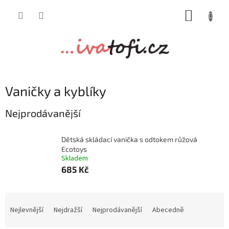
Přejít
NÁKUP
na
obsah
KOŠÍK
Vaničky a kyblíky
Nejprodávanější
Dětská skládací vanička s odtokem růžová
Ecotoys
Skladem
685 Kč
Ř
a
Nejlevnější
Nejdražší
Nejprodávanější
Abecedně
z