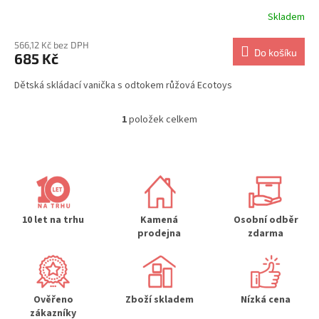
Skladem
566,12 Kč bez DPH
Do košíku
685 Kč
Dětská skládací vanička s odtokem růžová Ecotoys
1
položek celkem
O
v
l
á
d
a
c
í
10 let na trhu
Kamená
Osobní odběr
p
prodejna
zdarma
r
v
k
y
Ověřeno
Zboží skladem
Nízká cena
v
zákazníky
ý