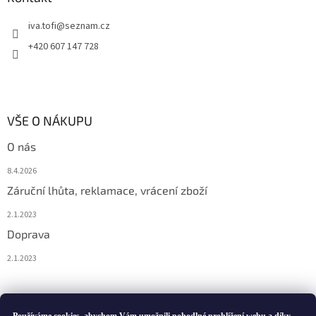
iva.tofi
@
seznam.cz
+420 607 147 728
VŠE O NÁKUPU
O nás
8.4.2026
Záruční lhůta, reklamace, vrácení zboží
2.1.2023
Doprava
2.1.2023
Vytvořil Shoptet