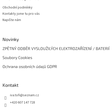
t
Obchodní podmínky
í
Kontakty jsme tu pro vás
Napište nám
Novinky
ZPĚTNÝ ODBĚR VYSLOUŽILÝCH ELEKTROZAŘÍZENÍ / BATERIÍ
Soubory Cookies
Ochrana osobních údajů GDPR
Kontakt
iva.tofi
@
seznam.cz
+420 607 147 728