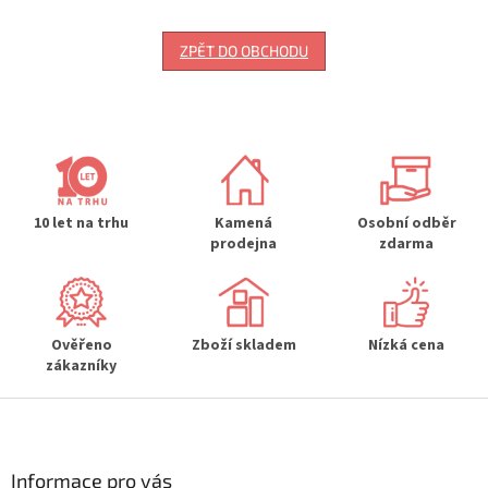
ZPĚT DO OBCHODU
10 let na trhu
Kamená
Osobní odběr
prodejna
zdarma
Ověřeno
Zboží skladem
Nízká cena
zákazníky
Z
á
p
a
Informace pro vás