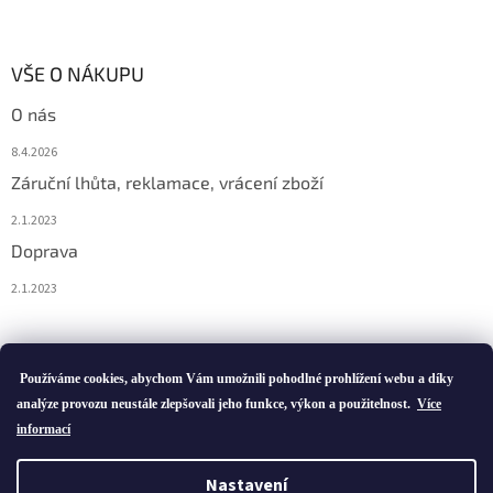
VŠE O NÁKUPU
O nás
8.4.2026
Záruční lhůta, reklamace, vrácení zboží
2.1.2023
Doprava
2.1.2023
Vytvořil Shoptet
Používáme cookies, abychom Vám umožnili pohodlné prohlížení webu a díky
analýze provozu neustále zlepšovali jeho funkce, výkon a použitelnost.
Více
informací
Copyright 2026
ivatofi.cz
. Všechna práva vyhrazena.
Nastavení