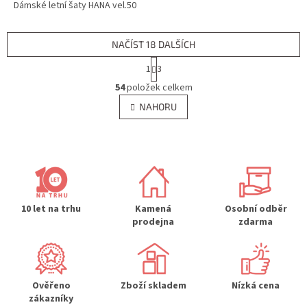
Dámské letní šaty HANA vel.50
NAČÍST 18 DALŠÍCH
S
1
3
t
O
r
54
položek celkem
v
á
l
NAHORU
n
á
k
d
o
v
a
á
c
n
í
í
p
r
10 let na trhu
Kamená
Osobní odběr
v
prodejna
zdarma
k
y
v
ý
p
Ověřeno
Zboží skladem
Nízká cena
i
zákazníky
s