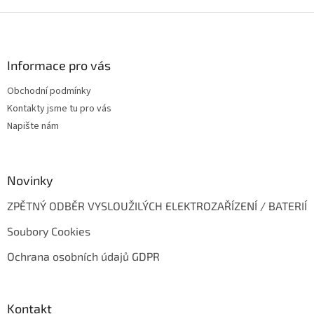
u
Z
á
p
a
Informace pro vás
t
Obchodní podmínky
í
Kontakty jsme tu pro vás
Napište nám
Novinky
ZPĚTNÝ ODBĚR VYSLOUŽILÝCH ELEKTROZAŘÍZENÍ / BATERIÍ
Soubory Cookies
Ochrana osobních údajů GDPR
Kontakt