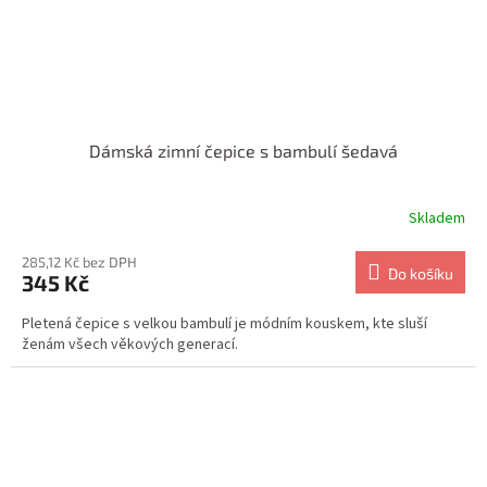
Dámská zimní čepice s bambulí šedavá
Skladem
285,12 Kč bez DPH
Do košíku
345 Kč
Pletená čepice s velkou bambulí je módním kouskem, kte sluší
ženám všech věkových generací.