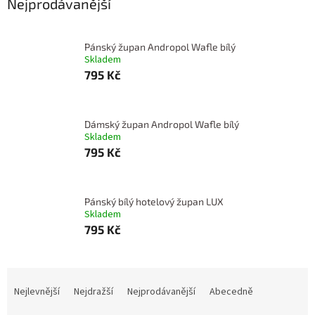
Nejprodávanější
Pánský župan Andropol Wafle bílý
Skladem
795 Kč
Dámský župan Andropol Wafle bílý
Skladem
795 Kč
Pánský bílý hotelový župan LUX
Skladem
795 Kč
Ř
a
Nejlevnější
Nejdražší
Nejprodávanější
Abecedně
z