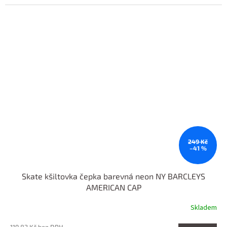
249 Kč
–41 %
Skate kšiltovka čepka barevná neon NY BARCLEYS
AMERICAN CAP
Skladem
119,83 Kč bez DPH