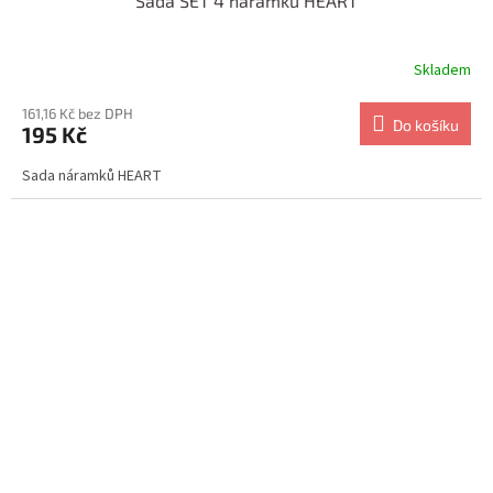
Sada SET 4 náramků HEART
Skladem
161,16 Kč bez DPH
Do košíku
195 Kč
Sada náramků HEART