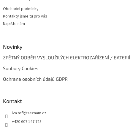
t
Obchodní podmínky
í
Kontakty jsme tu pro vás
Napište nám
Novinky
ZPĚTNÝ ODBĚR VYSLOUŽILÝCH ELEKTROZAŘÍZENÍ / BATERIÍ
Soubory Cookies
Ochrana osobních údajů GDPR
Kontakt
iva.tofi
@
seznam.cz
+420 607 147 728