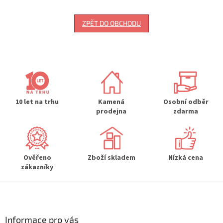
ZPĚT DO OBCHODU
10 let na trhu
Kamená
Osobní odběr
prodejna
zdarma
Ověřeno
Zboží skladem
Nízká cena
zákazníky
Z
á
p
a
Informace pro vás