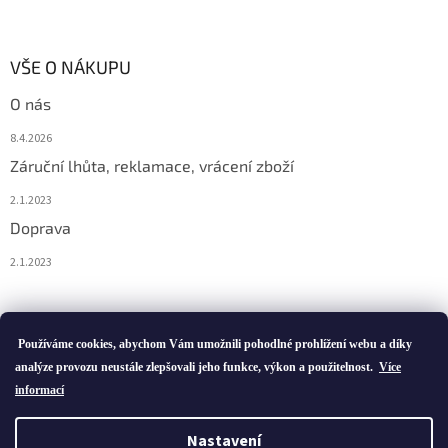
VŠE O NÁKUPU
O nás
8.4.2026
Záruční lhůta, reklamace, vrácení zboží
2.1.2023
Doprava
2.1.2023
Vytvořil Shoptet
Používáme cookies, abychom Vám umožnili pohodlné prohlížení webu a díky
analýze provozu neustále zlepšovali jeho funkce, výkon a použitelnost.
Více
informací
Copyright 2026
ivatofi.cz
. Všechna práva vyhrazena.
Nastavení