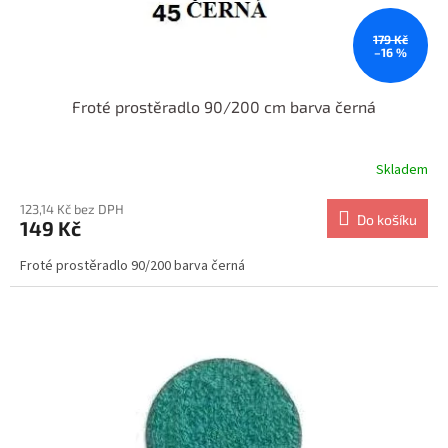
t
ů
179 Kč
–16 %
Froté prostěradlo 90/200 cm barva černá
Skladem
123,14 Kč bez DPH
Do košíku
149 Kč
Froté prostěradlo 90/200 barva černá