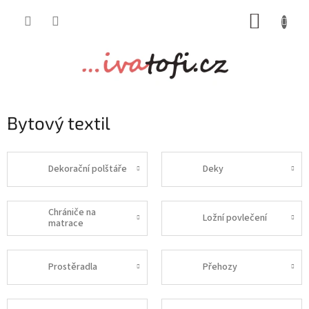
Přejít
NÁKUP
na
obsah
KOŠÍK
Bytový textil
Dekorační polštáře
Deky
Chrániče na
Ložní povlečení
matrace
Prostěradla
Přehozy