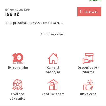
Skladem
164,46 Kč bez DPH
Do košíku
199 Kč
Froté prostěradlo 160/200 cm barva žlutá
5
položek celkem
O
v
l
á
d
a
c
í
10 let na trhu
Kamená
Osobní odběr
p
prodejna
zdarma
r
v
k
y
Ověřeno
Zboží skladem
Nízká cena
v
zákazníky
ý
p