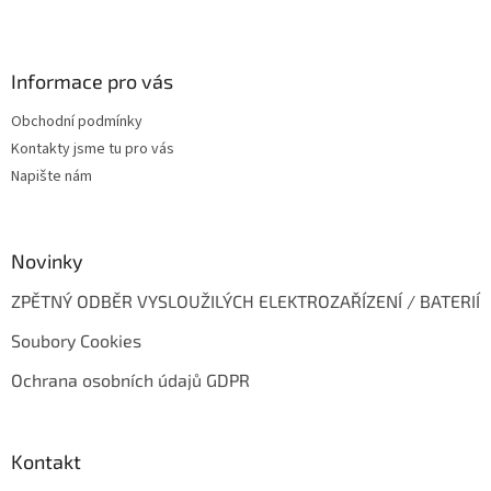
Z
i
s
á
u
p
a
Informace pro vás
t
Obchodní podmínky
í
Kontakty jsme tu pro vás
Napište nám
Novinky
ZPĚTNÝ ODBĚR VYSLOUŽILÝCH ELEKTROZAŘÍZENÍ / BATERIÍ
Soubory Cookies
Ochrana osobních údajů GDPR
Kontakt