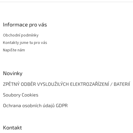
Z
á
p
a
Informace pro vás
t
Obchodní podmínky
í
Kontakty jsme tu pro vás
Napište nám
Novinky
ZPĚTNÝ ODBĚR VYSLOUŽILÝCH ELEKTROZAŘÍZENÍ / BATERIÍ
Soubory Cookies
Ochrana osobních údajů GDPR
Kontakt