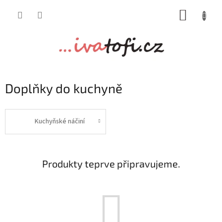
Přejít
NÁKUP
na
obsah
KOŠÍK
Doplňky do kuchyně
Kuchyňské náčiní
Produkty teprve připravujeme.