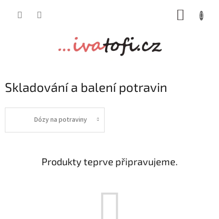
Přejít
NÁKUP
na
obsah
KOŠÍK
Skladování a balení potravin
Dózy na potraviny
Produkty teprve připravujeme.