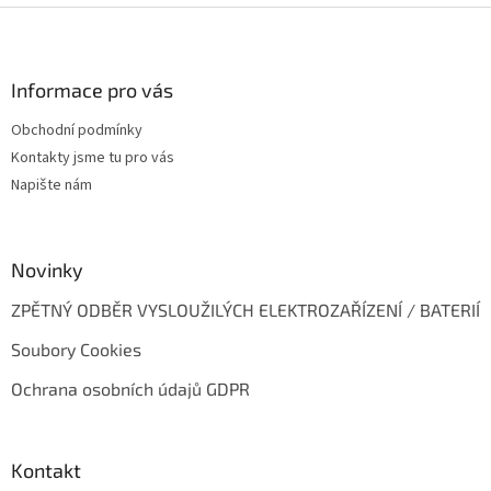
Z
á
p
a
Informace pro vás
t
Obchodní podmínky
í
Kontakty jsme tu pro vás
Napište nám
Novinky
ZPĚTNÝ ODBĚR VYSLOUŽILÝCH ELEKTROZAŘÍZENÍ / BATERIÍ
Soubory Cookies
Ochrana osobních údajů GDPR
Kontakt