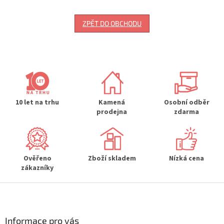
ZPĚT DO OBCHODU
10 let na trhu
Kamená
Osobní odběr
prodejna
zdarma
Ověřeno
Zboží skladem
Nízká cena
zákazníky
Z
á
p
a
Informace pro vás