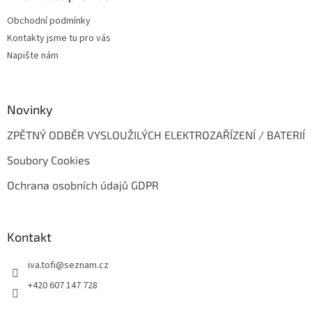
t
Obchodní podmínky
í
Kontakty jsme tu pro vás
Napište nám
Novinky
ZPĚTNÝ ODBĚR VYSLOUŽILÝCH ELEKTROZAŘÍZENÍ / BATERIÍ
Soubory Cookies
Ochrana osobních údajů GDPR
Kontakt
iva.tofi
@
seznam.cz
+420 607 147 728