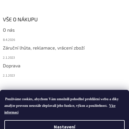
VŠE O NÁKUPU
O nás
8.4.2026
Záruční lhůta, reklamace, vrácení zboží
2.1.2023
Doprava
2.1.2023
Vytvořil Shoptet
Používáme cookies, abychom Vám umožnili pohodlné prohlížení webu a díky
analýze provozu neustále zlepšovali jeho funkce, výkon a použitelnost.
Více
informací
Copyright 2026
ivatofi.cz
. Všechna práva vyhrazena.
Nastavení