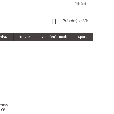
Přihlášení
NÁKUPNÍ
Prázdný košík
KOŠÍK
zdraví
Nábytek
Oblečení a móda
Sport
Stavebnin
rstvá
j CE