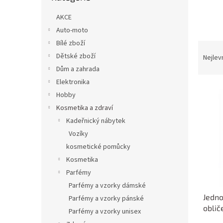
n
e
AKCE
l
Auto-moto
Bílé zboží
Ř
a
Dětské zboží
Nejlev
z
Dům a zahrada
e
Elektronika
V
n
Hobby
ý
í
Kosmetika a zdraví
p
p
Kadeřnický nábytek
i
r
s
o
Vozíky
p
d
kosmetické pomůcky
r
u
Kosmetika
o
k
Parfémy
d
t
Parfémy a vzorky dámské
u
ů
Jedno
k
Parfémy a vzorky pánské
oblič
t
Parfémy a vzorky unisex
ů