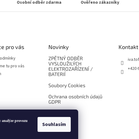
Osobní odběr zdarma
Ověřeno zákazníky
e pro vás
Novinky
Kontakt
podmínky
ZPĚTNÝ ODBĚR
iva.tof
VYSLOUŽILÝCH
me tu pro vás
+420 
ELEKTROZAŘÍZENÍ /
m
BATERIÍ
Soubory Cookies
Ochrana osobních údajů
GDPR
y analýze provozu
Souhlasím