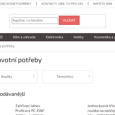
OBCHODNÍ PODMÍNKY
KONTAKTY JSME TU PRO VÁS
NAPIŠTE NÁM
HLEDAT
ží
Dům a zahrada
Elektronika
Hobby
Kosmetika a 
í potřeby
avotní potřeby
Roušky
Termofory
odávanější
Zahřívací láhev
Jednorázová třív
Proficare PC-EWF
rouška na obliče