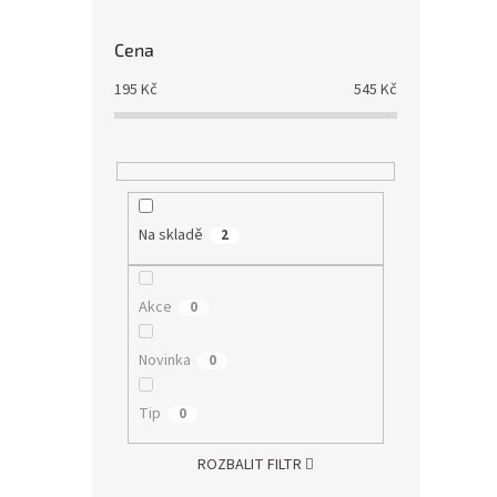
Cena
195
Kč
545
Kč
Na skladě
2
Akce
0
Novinka
0
Tip
0
ROZBALIT FILTR