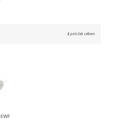
D
2
položek celkem
C-EWF