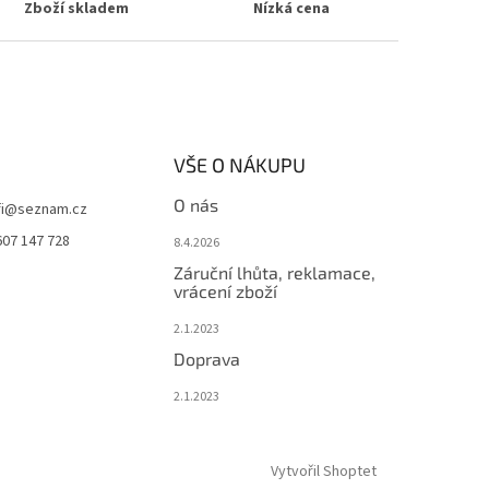
Zboží skladem
Nízká cena
VŠE O NÁKUPU
O nás
i
@
seznam.cz
607 147 728
8.4.2026
Záruční lhůta, reklamace,
vrácení zboží
2.1.2023
Doprava
2.1.2023
Vytvořil Shoptet