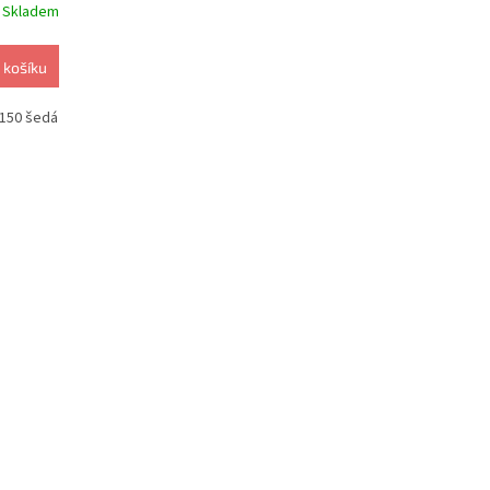
Skladem
 košíku
3150 šedá