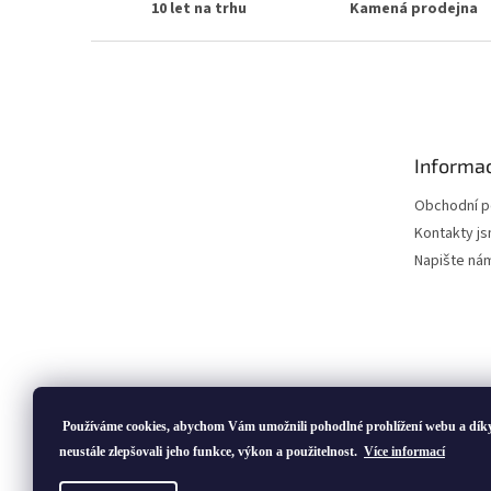
10 let na trhu
Kamená prodejna
Z
á
p
a
t
Informac
í
Obchodní 
Kontakty js
Napište ná
Používáme cookies, abychom Vám umožnili pohodlné prohlížení webu a dík
neustále zlepšovali jeho funkce, výkon a použitelnost.
Více informací
Copyright 2026
ivatofi.cz
. Všechna práva vyhrazena.