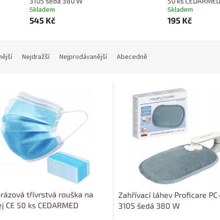
3105 šedá 380 W
50 ks CEDARME
Skladem
Skladem
545 Kč
195 Kč
nější
Nejdražší
Nejprodávanější
Abecedně
rázová třívrstvá rouška na
Zahřívací láhev Proficare P
ej CE 50 ks CEDARMED
3105 šedá 380 W