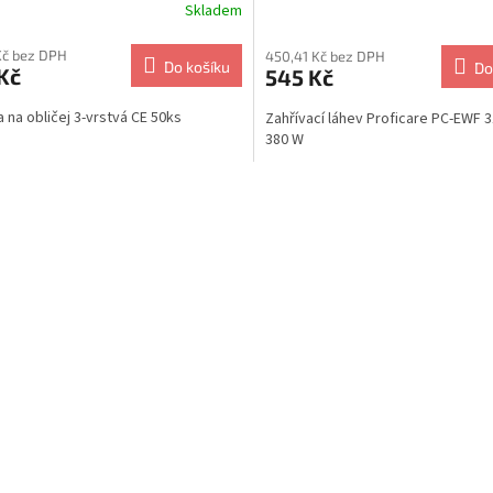
Skladem
 Kč bez DPH
450,41 Kč bez DPH
Do košíku
Do
Kč
545 Kč
 na obličej 3-vrstvá CE 50ks
Zahřívací láhev Proficare PC-EWF 
380 W
O
v
l
á
d
a
c
í
p
r
v
k
y
v
ý