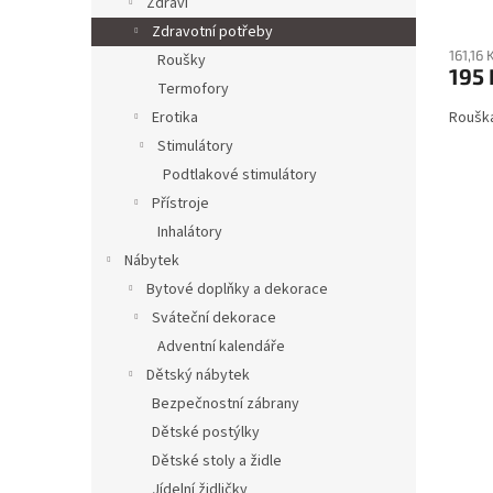
Zdraví
Zdravotní potřeby
161,16
Roušky
195 
Termofory
Rouška
Erotika
Stimulátory
Podtlakové stimulátory
Přístroje
Inhalátory
Nábytek
Bytové doplňky a dekorace
Sváteční dekorace
Adventní kalendáře
Dětský nábytek
Bezpečnostní zábrany
Dětské postýlky
Dětské stoly a židle
Jídelní židličky