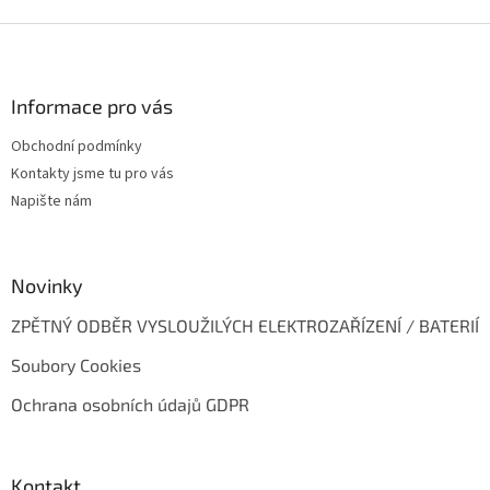
p
Z
i
s
á
u
p
a
Informace pro vás
t
Obchodní podmínky
í
Kontakty jsme tu pro vás
Napište nám
Novinky
ZPĚTNÝ ODBĚR VYSLOUŽILÝCH ELEKTROZAŘÍZENÍ / BATERIÍ
Soubory Cookies
Ochrana osobních údajů GDPR
Kontakt