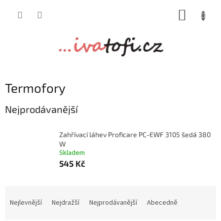
Přejít
NÁKUP
na
obsah
KOŠÍK
Termofory
Nejprodávanější
Zahřívací láhev Proficare PC-EWF 3105 šedá 380
W
Skladem
545 Kč
Ř
a
Nejlevnější
Nejdražší
Nejprodávanější
Abecedně
z