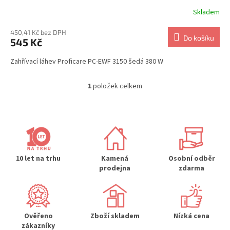
Skladem
450,41 Kč bez DPH
Do košíku
545 Kč
Zahřívací láhev Proficare PC-EWF 3150 šedá 380 W
1
položek celkem
O
v
l
á
d
a
c
í
10 let na trhu
Kamená
Osobní odběr
p
prodejna
zdarma
r
v
k
y
Ověřeno
Zboží skladem
Nízká cena
v
zákazníky
ý