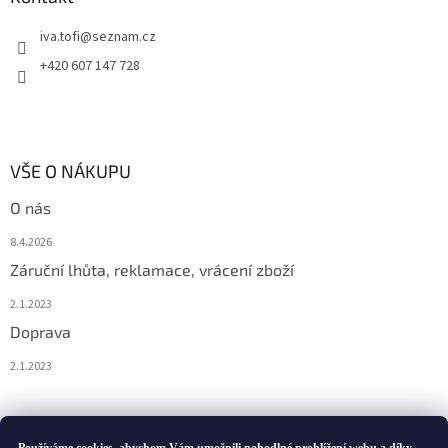
iva.tofi
@
seznam.cz
+420 607 147 728
VŠE O NÁKUPU
O nás
8.4.2026
Záruční lhůta, reklamace, vrácení zboží
2.1.2023
Doprava
2.1.2023
Vytvořil Shoptet