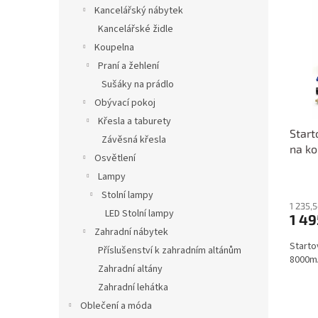
c
Kancelářský nábytek
z
Kancelářské židle
—
Koupelna
s
Praní a žehlení
p
Sušáky na prádlo
o
Obývací pokoj
t
Křesla a taburety
Start
ř
Závěsná křesla
na k
Osvětlení
e
6014
Lampy
b
Stolní lampy
i
1 235,
LED Stolní lampy
1 49
č
Zahradní nábytek
e
Starto
Příslušenství k zahradním altánům
,
8000mA
Zahradní altány
d
Zahradní lehátka
ů
Oblečení a móda