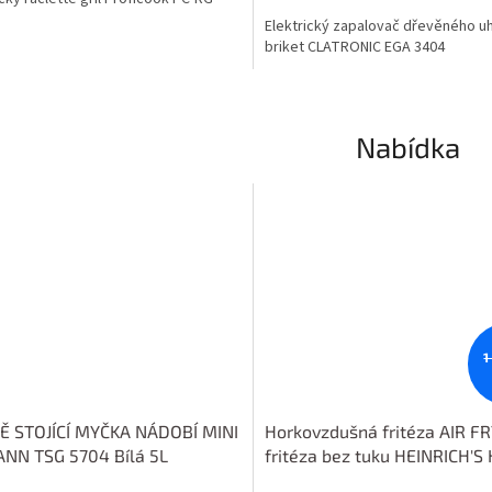
cena:
Elektrický zapalovač dřevěného uhl
briket CLATRONIC EGA 3404
Nabídka
1
Ě STOJÍCÍ MYČKA NÁDOBÍ MINI
Horkovzdušná fritéza AIR F
NN TSG 5704 Bílá 5L
fritéza bez tuku HEINRICH'S
8216 růžová 5 litrů