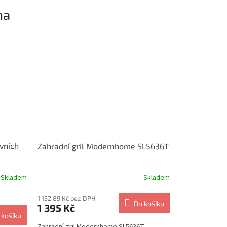
na
vních
Zahradní gril Modernhome SL5636T
Skladem
Skladem
1 152,89 Kč bez DPH
Do košíku
1 395 Kč
 košíku
Zahradní gril Modernhome SL5636T