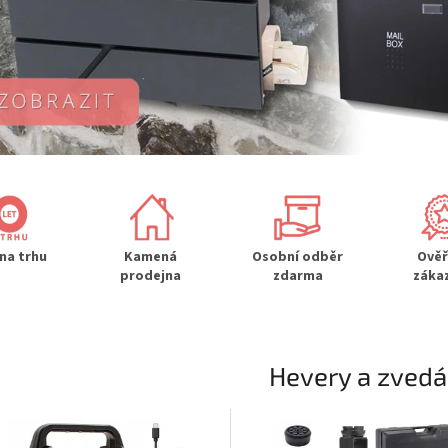
 na trhu
Kamená
Osobní odběr
Ově
prodejna
zdarma
záka
Hevery a zved