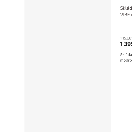
Sklád
VIBE
1 152,
1 39
Skláda
modro