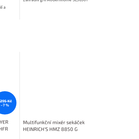
í a
 295 Kč
–7 %
RYER
Multifunkční mixér sekáček
 HFR
HEINRICH'S HMZ 8850 G