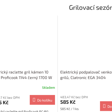
Grilovací sezó
rický raclette gril kámen 10
Elektrický podpalovač venko
 Proficook 1144 černý 1700 W
grilů, Clatronic EGA 3404
Skladem
483,47 Kč bez DPH
47 Kč bez DPH
Do košíku
585 Kč
5 Kč
Do
Měrná
585 Kč / 1 ks
ický raclette gril Proficook PC-RG