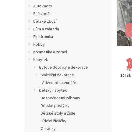
v
l
Auto-moto
ý
Bílé zboží
o
Dětské zboží
b
Dům a zahrada
c
Elektronika
h
Hobby
o
Kosmetika a zdraví
d
Nábytek
i
Bytové doplňky a dekorace
v
Sváteční dekorace
10 let
a
Adventní kalendáře
Dětský nábytek
t
Bezpečnostní zábrany
o
Dětské postýlky
f
Dětské stoly a židle
i
Jídelní židličky
.
Ohrádky