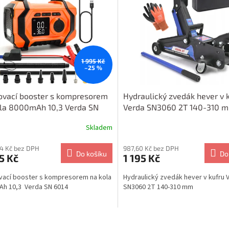
1 995 Kč
–25 %
ovací booster s kompresorem
Hydraulický zvedák hever v 
ola 8000mAh 10,3 Verda SN
Verda SN3060 2T 140-310 
Skladem
54 Kč bez DPH
987,60 Kč bez DPH
Do košíku
Do
5 Kč
1 195 Kč
vací booster s kompresorem na kola
Hydraulický zvedák hever v kufru 
h 10,3 Verda SN 6014
SN3060 2T 140-310 mm