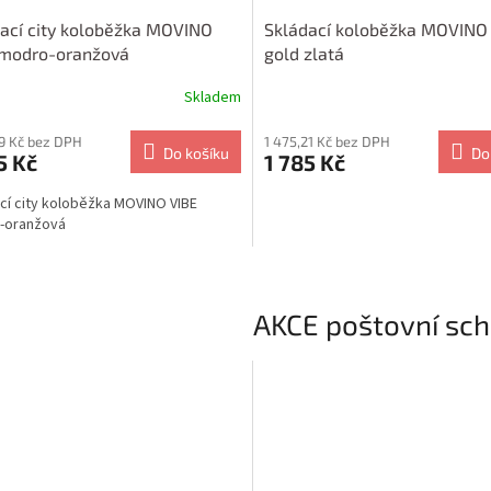
ací city koloběžka MOVINO
Skládací koloběžka MOVINO I
 modro-oranžová
gold zlatá
Skladem
89 Kč bez DPH
1 475,21 Kč bez DPH
Do košíku
Do
5 Kč
1 785 Kč
cí city koloběžka MOVINO VIBE
-oranžová
AKCE poštovní sc