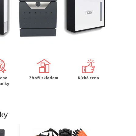
řeno
Zboží skladem
Nízká cena
zníky
áky