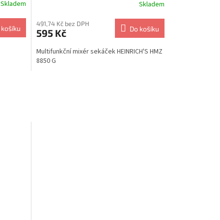
Skladem
Skladem
491,74 Kč bez DPH
 košíku
Do košíku
595 Kč
Multifunkční mixér sekáček HEINRICH'S HMZ
8850 G