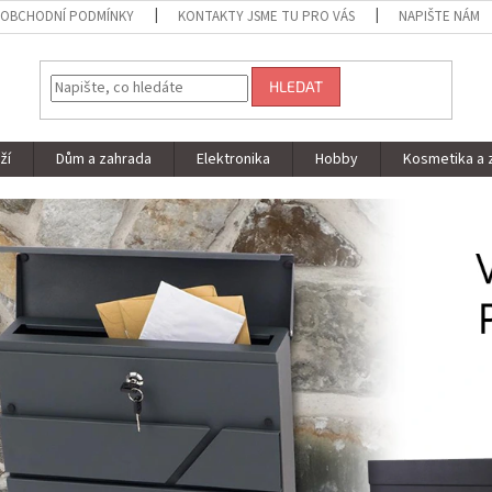
OBCHODNÍ PODMÍNKY
KONTAKTY JSME TU PRO VÁS
NAPIŠTE NÁM
HLEDAT
ží
Dům a zahrada
Elektronika
Hobby
Kosmetika a 