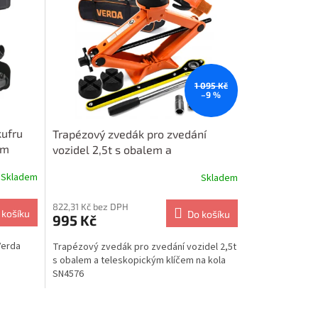
1 095 Kč
–9 %
kufru
Trapézový zvedák pro zvedání
mm
vozidel 2,5t s obalem a
teleskopickým klíčem na kola
Skladem
Skladem
SN4576
822,31 Kč bez DPH
 košíku
Do košíku
995 Kč
Verda
Trapézový zvedák pro zvedání vozidel 2,5t
s obalem a teleskopickým klíčem na kola
SN4576