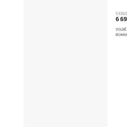
5 533,
6 69
VOLNĚ
BOMANN