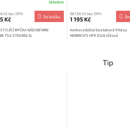
Skladem
06 Kč bez DPH
987,60 Kč bez DPH
Do košíku
Do
5 Kč
1 195 Kč
 STOJÍCÍ MYČKA NÁDOBÍ MINI
Horkovzdušná beztuková fritéza
 TSG 5704 Bílá 5L
HEINRICH'S HFR 8216 růžová
Tip