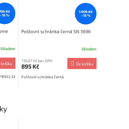
795 Kč
1 095 Kč
–18 %
–18 %
Home
Poštovní schránka černá SN 3696
Skladem
Skladem
739,67 Kč bez DPH
 košíku
Do košíku
895 Kč
PB932-33
Poštovní schránka černá
ky