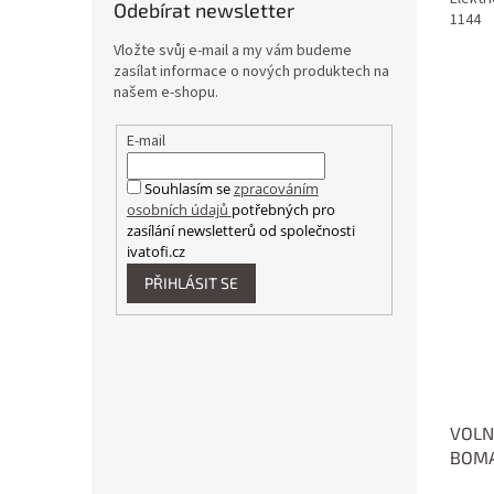
o
Odebírat newsletter
1144
"
Vložte svůj e-mail a my vám budeme
zasílat informace o nových produktech na
našem e-shopu.
E-mail
Souhlasím se
zpracováním
osobních údajů
potřebných pro
zasílání newsletterů od společnosti
ivatofi.cz
PŘIHLÁSIT SE
VOLN
BOMA