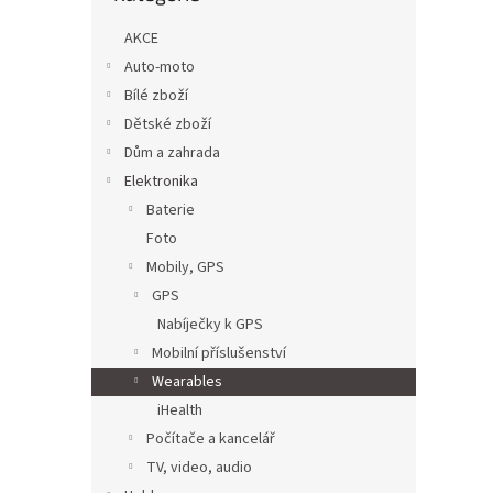
n
e
AKCE
l
Auto-moto
Bílé zboží
Dětské zboží
Dům a zahrada
Elektronika
Baterie
Foto
Mobily, GPS
GPS
Nabíječky k GPS
Mobilní příslušenství
Wearables
iHealth
Počítače a kancelář
TV, video, audio