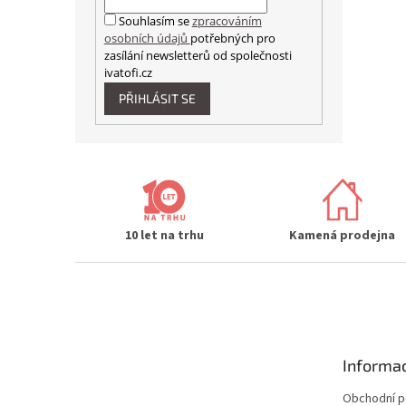
Souhlasím se
zpracováním
osobních údajů
potřebných pro
zasílání newsletterů od společnosti
ivatofi.cz
PŘIHLÁSIT SE
10 let na trhu
Kamená prodejna
Z
á
p
a
t
Informac
í
Obchodní 