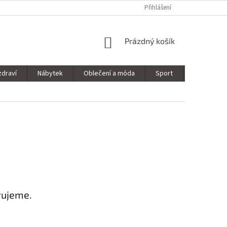
Přihlášení
NÁKUPNÍ
Prázdný košík
KOŠÍK
zdraví
Nábytek
Oblečení a móda
Sport
Stavebnin
vujeme.