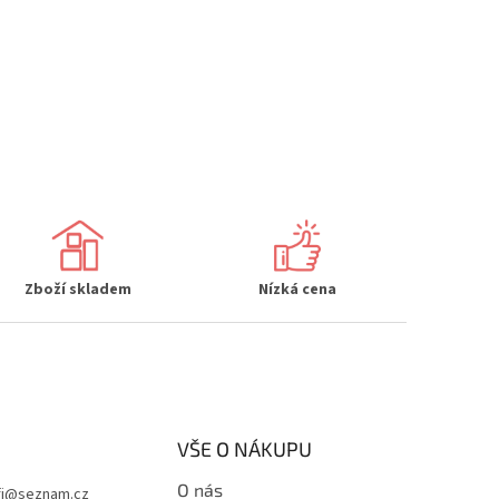
Zboží skladem
Nízká cena
VŠE O NÁKUPU
O nás
i
@
seznam.cz