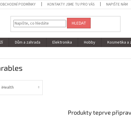
OBCHODNÍ PODMÍNKY
KONTAKTY JSME TU PRO VÁS
NAPIŠTE NÁM
HLEDAT
ží
Dům a zahrada
Elektronika
Hobby
Kosmetika a 
rables
iHealth
Produkty teprve připra