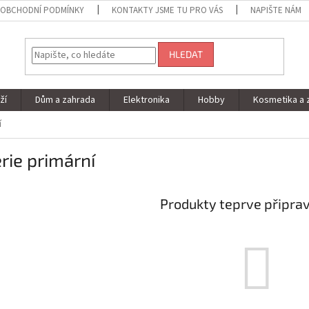
OBCHODNÍ PODMÍNKY
KONTAKTY JSME TU PRO VÁS
NAPIŠTE NÁM
HLEDAT
ží
Dům a zahrada
Elektronika
Hobby
Kosmetika a 
í
rie primární
Produkty teprve připra