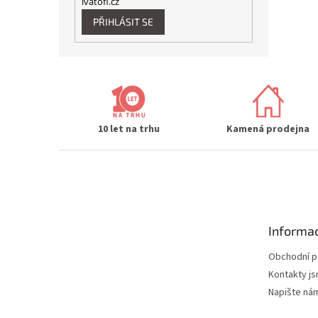
ivatofi.cz
PŘIHLÁSIT SE
10 let na trhu
Kamená prodejna
Z
á
p
a
t
Informac
í
Obchodní 
Kontakty js
Napište ná