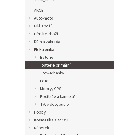
n
e
AKCE
l
Auto-moto
Bílé zboží
Dětské zboží
Dům a zahrada
Elektronika
Baterie
baterie primární
Powerbanky
Foto
Mobily, GPS
Počítače a kancelář
TV, video, audio
Hobby
Kosmetika a zdraví
Nábytek