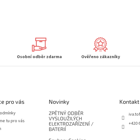
Osobní odběr zdarma
Ověřeno zákazníky
e pro vás
Novinky
Kontakt
podmínky
ZPĚTNÝ ODBĚR
iva.tof
VYSLOUŽILÝCH
me tu pro vás
+420 
ELEKTROZAŘÍZENÍ /
m
BATERIÍ