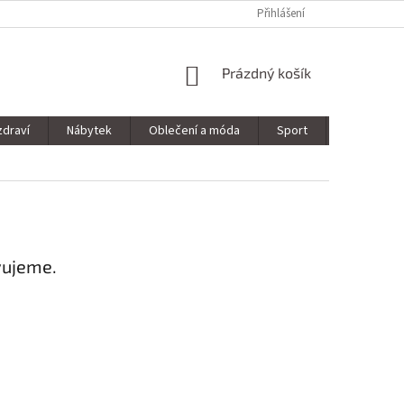
Přihlášení
NÁKUPNÍ
Prázdný košík
KOŠÍK
zdraví
Nábytek
Oblečení a móda
Sport
Stavebnin
vujeme.