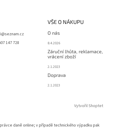
VŠE O NÁKUPU
O nás
i
@
seznam.cz
607 147 728
8.4.2026
Záruční lhůta, reklamace,
vrácení zboží
2.1.2023
Doprava
2.1.2023
Vytvořil Shoptet
 správce daně online; v případě technického výpadku pak