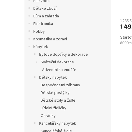
Bílé zboží
6014
ů
Dětské zboží
Dům a zahrada
1 235,
Elektronika
1 49
Hobby
Starto
Kosmetika a zdraví
8000mA
Nábytek
Bytové doplňky a dekorace
Sváteční dekorace
Adventní kalendáře
Dětský nábytek
Bezpečnostní zábrany
Dětské postýlky
Dětské stoly a židle
Jídelní židličky
Ohrádky
Kancelářský nábytek
Kancelářské židle