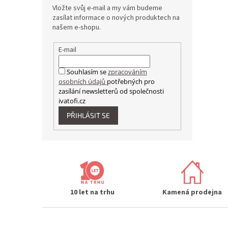
Vložte svůj e-mail a my vám budeme
zasílat informace o nových produktech na
našem e-shopu.
E-mail
Souhlasím se
zpracováním
osobních údajů
potřebných pro
zasílání newsletterů od společnosti
ivatofi.cz
PŘIHLÁSIT SE
10 let na trhu
Kamená prodejna
Z
á