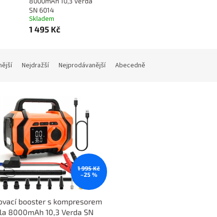
8000mAh 10,3 Verda
SN 6014
Skladem
1 495 Kč
nější
Nejdražší
Nejprodávanější
Abecedně
1 995 Kč
–25 %
ovací booster s kompresorem
ola 8000mAh 10,3 Verda SN