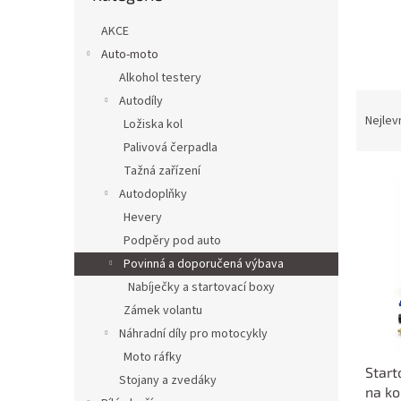
n
e
AKCE
l
Auto-moto
Alkohol testery
Ř
Autodíly
a
Nejlev
Ložiska kol
z
Palivová čerpadla
e
Tažná zařízení
V
n
Autodoplňky
ý
í
p
p
Hevery
i
r
Podpěry pod auto
s
o
Povinná a doporučená výbava
p
d
Nabíječky a startovací boxy
r
u
Zámek volantu
o
k
d
Náhradní díly pro motocykly
t
u
ů
Moto ráfky
Start
k
Stojany a zvedáky
na k
t