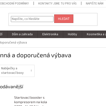
OBCHODNÍ PODMÍNKY
KONTAKTY JSME TU PRO VÁS
NAPIŠTE NÁM
HLEDAT
ží
Dům a zahrada
Elektronika
Hobby
Kosmetika a 
 doporučená výbava
inná a doporučená výbava
Nabíječky a
startovací boxy
odávanější
Startovací booster s
kompresorem na kola