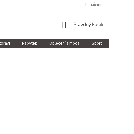
Přihlášení
NÁKUPNÍ
Prázdný košík
KOŠÍK
zdraví
Nábytek
Oblečení a móda
Sport
Stavebnin