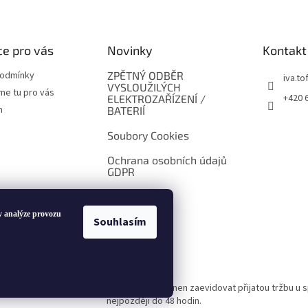
e pro vás
Novinky
Kontakt
podmínky
ZPĚTNÝ ODBĚR
iva.tof
VYSLOUŽILÝCH
me tu pro vás
+420 
ELEKTROZAŘÍZENÍ /
m
BATERIÍ
Soubory Cookies
Ochrana osobních údajů
GDPR
y analýze provozu
Souhlasím
ystavit kupujícímu účtenku. Zároveň je povinen zaevidovat přijatou tržbu u
nejpozději do 48 hodin.