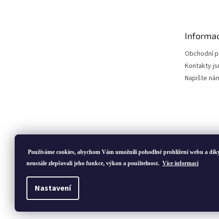
p
a
t
Informac
í
Obchodní 
Kontakty js
Napište ná
Používáme cookies, abychom Vám umožnili pohodlné prohlížení webu a dík
neustále zlepšovali jeho funkce, výkon a použitelnost.
Více informací
Copyright 2026
ivatofi.cz
. Všechna práva vyhrazena.
Nastavení
Podle zákona o evidenci tržeb je prodávající povinen v