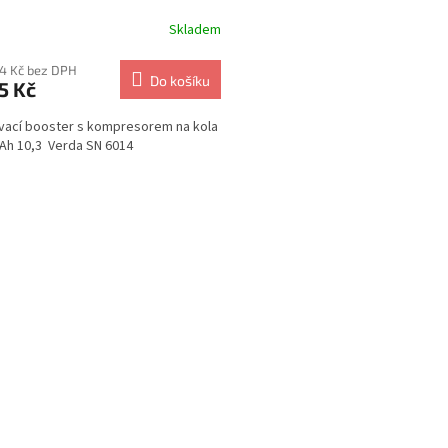
Skladem
54 Kč bez DPH
Do košíku
5 Kč
vací booster s kompresorem na kola
h 10,3 Verda SN 6014
O
v
l
á
d
a
c
í
p
r
v
k
y
v