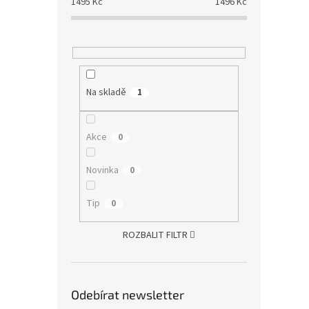
1495
Kč
1496
Kč
Na skladě
1
Akce
0
Novinka
0
Tip
0
ROZBALIT FILTR
Odebírat newsletter