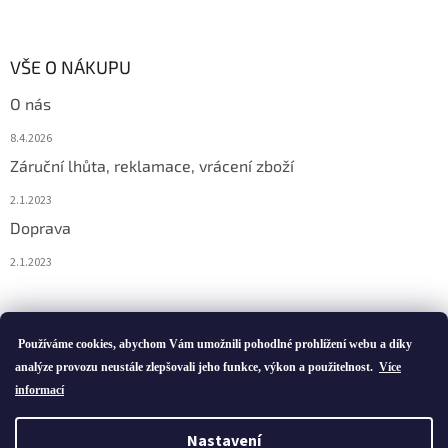
VŠE O NÁKUPU
O nás
8.4.2026
Záruční lhůta, reklamace, vrácení zboží
2.1.2023
Doprava
2.1.2023
Vytvořil Shoptet
Používáme cookies, abychom Vám umožnili pohodlné prohlížení webu a díky
analýze provozu neustále zlepšovali jeho funkce, výkon a použitelnost.
Více
informací
Copyright 2026
ivatofi.cz
. Všechna práva vyhrazena.
Nastavení