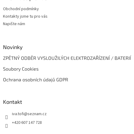
t
Obchodní podmínky
í
Kontakty jsme tu pro vás
Napište nám
Novinky
ZPĚTNÝ ODBĚR VYSLOUŽILÝCH ELEKTROZAŘÍZENÍ / BATERIÍ
Soubory Cookies
Ochrana osobních údajů GDPR
Kontakt
iva.tofi
@
seznam.cz
+420 607 147 728