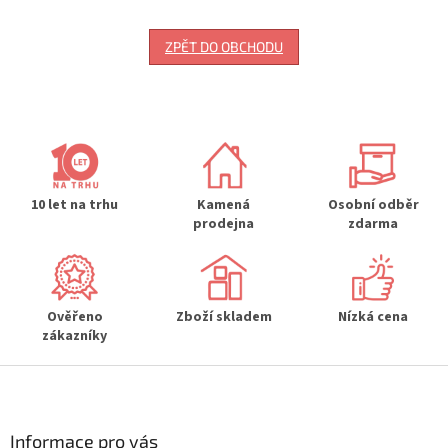
ZPĚT DO OBCHODU
10 let na trhu
Kamená
Osobní odběr
prodejna
zdarma
Ověřeno
Zboží skladem
Nízká cena
zákazníky
Z
á
p
a
Informace pro vás