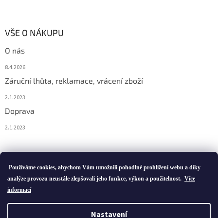
VŠE O NÁKUPU
O nás
8.4.2026
Záruční lhůta, reklamace, vrácení zboží
2.1.2023
Doprava
2.1.2023
Vytvořil Shoptet
Používáme cookies, abychom Vám umožnili pohodlné prohlížení webu a díky
analýze provozu neustále zlepšovali jeho funkce, výkon a použitelnost.
Více
informací
Copyright 2026
ivatofi.cz
. Všechna práva vyhrazena.
Nastavení