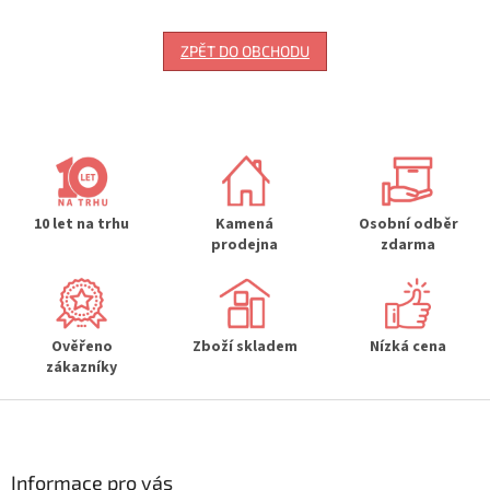
ZPĚT DO OBCHODU
10 let na trhu
Kamená
Osobní odběr
prodejna
zdarma
Ověřeno
Zboží skladem
Nízká cena
zákazníky
Z
á
p
a
Informace pro vás