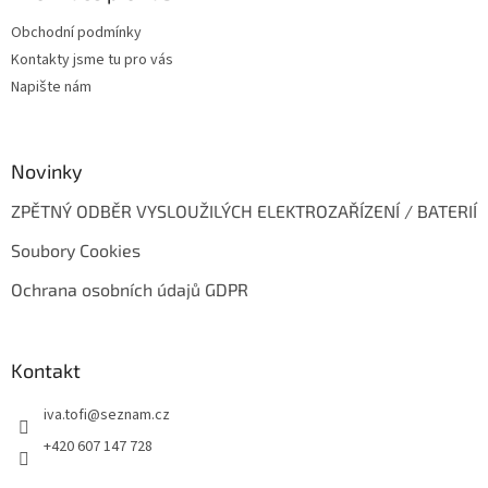
t
Obchodní podmínky
í
Kontakty jsme tu pro vás
Napište nám
Novinky
ZPĚTNÝ ODBĚR VYSLOUŽILÝCH ELEKTROZAŘÍZENÍ / BATERIÍ
Soubory Cookies
Ochrana osobních údajů GDPR
Kontakt
iva.tofi
@
seznam.cz
+420 607 147 728