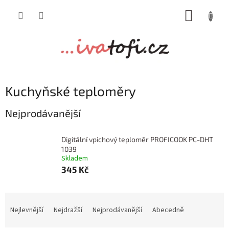
Přejít
NÁKUP
na
obsah
KOŠÍK
Kuchyňské teploměry
Nejprodávanější
Digitální vpichový teploměr PROFICOOK PC-DHT
1039
Skladem
345 Kč
Ř
a
Nejlevnější
Nejdražší
Nejprodávanější
Abecedně
z