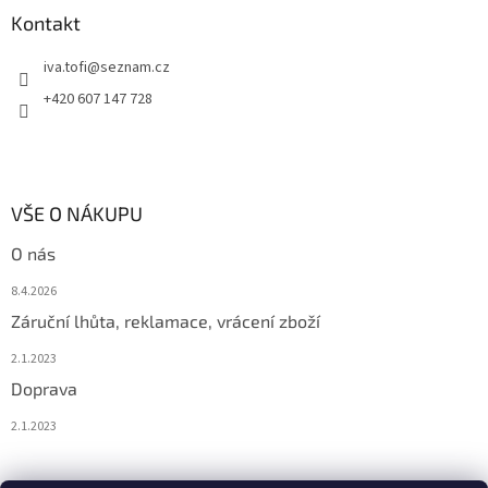
Kontakt
iva.tofi
@
seznam.cz
+420 607 147 728
VŠE O NÁKUPU
O nás
8.4.2026
Záruční lhůta, reklamace, vrácení zboží
2.1.2023
Doprava
2.1.2023