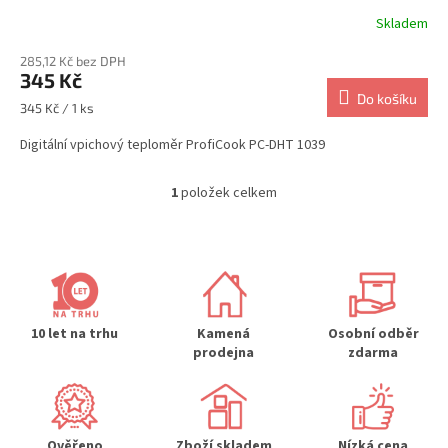
Skladem
285,12 Kč bez DPH
345 Kč
Do košíku
Měrná
345 Kč / 1 ks
cena:
Digitální vpichový teploměr ProfiCook PC-DHT 1039
1
položek celkem
O
v
l
á
d
a
c
í
10 let na trhu
Kamená
Osobní odběr
p
prodejna
zdarma
r
v
k
y
Ověřeno
Zboží skladem
Nízká cena