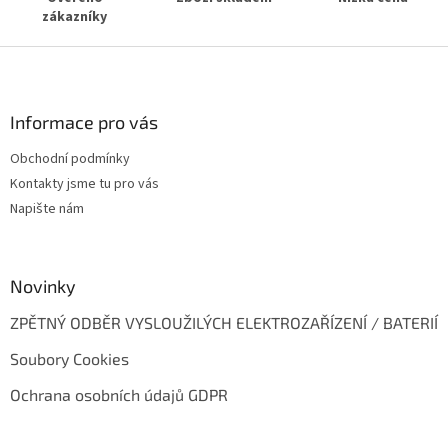
v
zákazníky
ý
p
Z
i
s
á
u
p
a
Informace pro vás
t
Obchodní podmínky
í
Kontakty jsme tu pro vás
Napište nám
Novinky
ZPĚTNÝ ODBĚR VYSLOUŽILÝCH ELEKTROZAŘÍZENÍ / BATERIÍ
Soubory Cookies
Ochrana osobních údajů GDPR