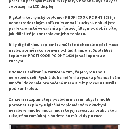
parafínů přesným měřením teploty v nádobě. Výsledky se
zobrazují na LCD displeji.
Digitální kuchyňský teploměr PROFI COOK PC-DHT 1039 je
nepostradatelným zařízením ve vaší kuchyni. Pokud jste
perfekcionisté ve vaření a přípravě jídla, moc dobře víte,
jak důležité je kontrolovat jeho teplotu.
Díky digitálnímu teploměru můžete dokonale opéct maso
a ryby, stejně jako správně ochladit nápoje. Spolehlivý
teploměr PROFI COOK PC-DHT 1039 je vaší oporou v
kuchyni.
Odolnost zařízení je zaručena tím, že je vyrobeno z
nerezové oceli. Rychlá doba měření a vysoká přesnost vám
umožní dokonale propečené maso a mít proces neustále
pod kontrolou.
Zařízení si zapamatuje poslední měření, abyste mohli
porovnat teploty. Digitální teploměr vám v kuchyni
nezabere mnoho místa (můžete jej zavěsit za praktickou
rukojeť na ramínko) a budete ho mít vždy po ruce.