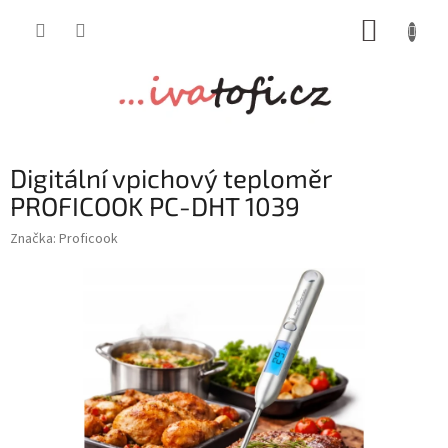
Přejít
NÁKUP
na
obsah
KOŠÍK
Digitální vpichový teploměr
PROFICOOK PC-DHT 1039
Značka:
Proficook