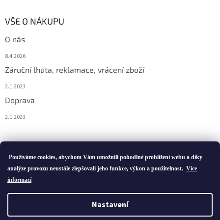
VŠE O NÁKUPU
O nás
8.4.2026
Záruční lhůta, reklamace, vrácení zboží
2.1.2023
Doprava
2.1.2023
Vytvořil Shoptet
Používáme cookies, abychom Vám umožnili pohodlné prohlížení webu a díky
analýze provozu neustále zlepšovali jeho funkce, výkon a použitelnost.
Více
informací
Copyright 2026
ivatofi.cz
. Všechna práva vyhrazena.
Nastavení