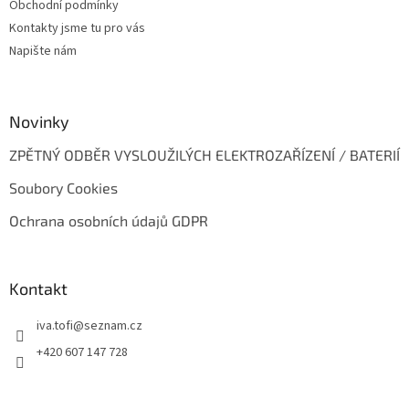
Obchodní podmínky
í
Kontakty jsme tu pro vás
Napište nám
Novinky
ZPĚTNÝ ODBĚR VYSLOUŽILÝCH ELEKTROZAŘÍZENÍ / BATERIÍ
Soubory Cookies
Ochrana osobních údajů GDPR
Kontakt
iva.tofi
@
seznam.cz
+420 607 147 728