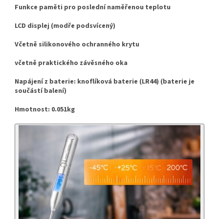
Funkce paměti pro poslední naměřenou teplotu
LCD displej (modře podsvícený)
Včetně silikonového ochranného krytu
včetně praktického závěsného oka
Napájení z baterie: knoflíková baterie (LR44) (baterie je
součástí balení)
Hmotnost: 0.051kg