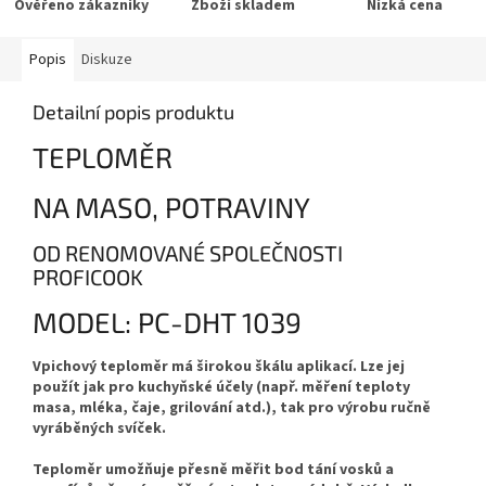
Ověřeno zákazníky
Zboží skladem
Nízká cena
Popis
Diskuze
Detailní popis produktu
TEPLOMĚR
NA MASO, POTRAVINY
OD RENOMOVANÉ SPOLEČNOSTI
PROFICOOK
MODEL: PC-DHT 1039
Vpichový teploměr má širokou škálu aplikací. Lze jej
použít jak pro kuchyňské účely (např. měření teploty
masa, mléka, čaje, grilování atd.), tak pro výrobu ručně
vyráběných svíček.
Teploměr umožňuje přesně měřit bod tání vosků a