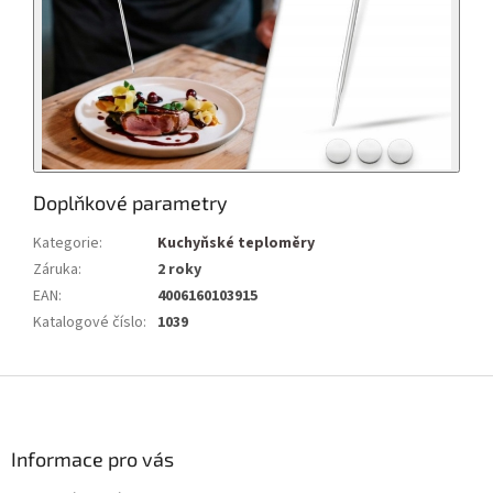
Doplňkové parametry
Kategorie
:
Kuchyňské teploměry
Záruka
:
2 roky
EAN
:
4006160103915
Katalogové číslo
:
1039
Z
á
p
a
Informace pro vás
t