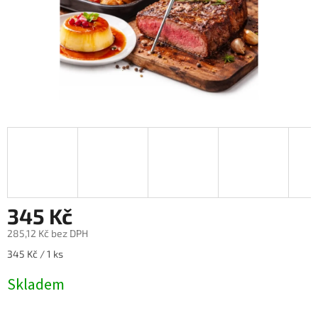
345 Kč
285,12 Kč bez DPH
Měrná
345 Kč / 1 ks
cena:
Skladem