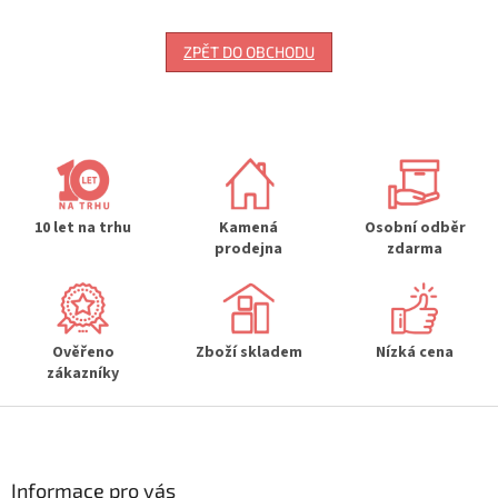
ZPĚT DO OBCHODU
10 let na trhu
Kamená
Osobní odběr
prodejna
zdarma
Ověřeno
Zboží skladem
Nízká cena
zákazníky
Z
á
p
a
Informace pro vás