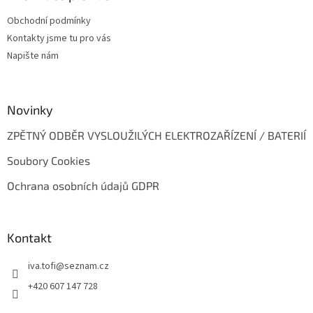
t
Obchodní podmínky
í
Kontakty jsme tu pro vás
Napište nám
Novinky
ZPĚTNÝ ODBĚR VYSLOUŽILÝCH ELEKTROZAŘÍZENÍ / BATERIÍ
Soubory Cookies
Ochrana osobních údajů GDPR
Kontakt
iva.tofi
@
seznam.cz
+420 607 147 728