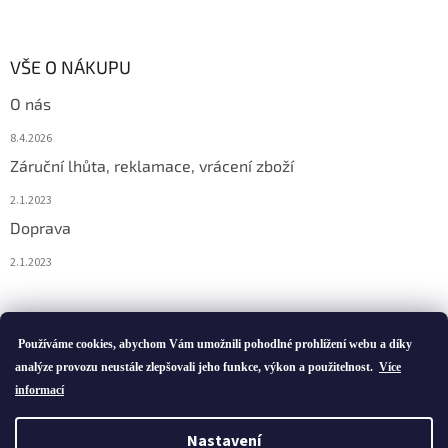
VŠE O NÁKUPU
O nás
8.4.2026
Záruční lhůta, reklamace, vrácení zboží
2.1.2023
Doprava
2.1.2023
Vytvořil Shoptet
Používáme cookies, abychom Vám umožnili pohodlné prohlížení webu a díky
analýze provozu neustále zlepšovali jeho funkce, výkon a použitelnost.
Více
informací
Copyright 2026
ivatofi.cz
. Všechna práva vyhrazena.
Nastavení