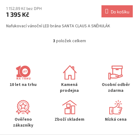
1 152,89 Kč bez DPH
Do košíku
1 395 Kč
Nafukovací vánoční LED brána SANTA CLAUS A SNĚHULÁK
3
položek celkem
O
v
l
á
d
a
c
í
10 let na trhu
Kamená
Osobní odběr
p
prodejna
zdarma
r
v
k
y
Ověřeno
Zboží skladem
Nízká cena
v
zákazníky
ý
p
Z
i