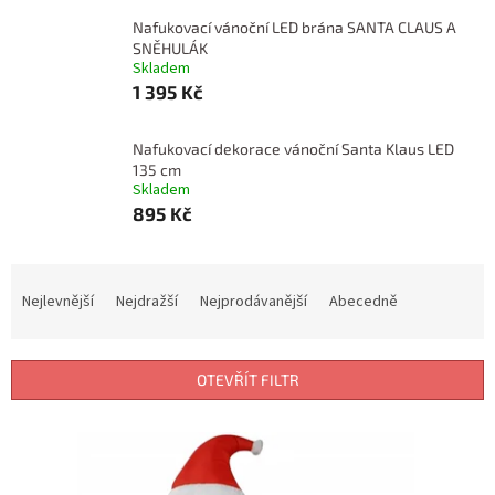
Nafukovací vánoční LED brána SANTA CLAUS A
SNĚHULÁK
Skladem
1 395 Kč
Nafukovací dekorace vánoční Santa Klaus LED
135 cm
Skladem
895 Kč
Ř
a
Nejlevnější
Nejdražší
Nejprodávanější
Abecedně
z
e
n
OTEVŘÍT FILTR
í
p
V
r
ý
o
p
d