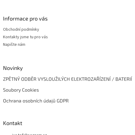
s
á
u
p
a
Informace pro vás
t
Obchodní podmínky
í
Kontakty jsme tu pro vás
Napište nám
Novinky
ZPĚTNÝ ODBĚR VYSLOUŽILÝCH ELEKTROZAŘÍZENÍ / BATERIÍ
Soubory Cookies
Ochrana osobních údajů GDPR
Kontakt