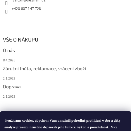
iva.tofi
@
seznam.cz
+420 607 147 728
VŠE O NÁKUPU
O nás
8.4.2026
Záruční lhůta, reklamace, vrácení zboží
2.1.2023
Doprava
2.1.2023
Vytvořil Shoptet
Používáme cookies, abychom Vám umožnili pohodlné prohlížení webu a díky
analýze provozu neustále zlepšovali jeho funkce, výkon a použitelnost.
Více