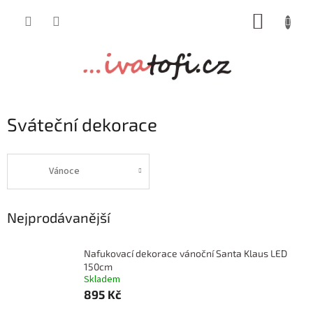
Přejít
NÁKUP
na
obsah
KOŠÍK
Sváteční dekorace
Vánoce
Nejprodávanější
Nafukovací dekorace vánoční Santa Klaus LED
150cm
Skladem
895 Kč