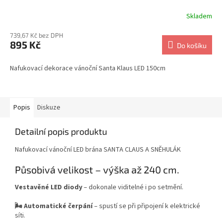
Skladem
739,67 Kč bez DPH
895 Kč
Do košíku
Nafukovací dekorace vánoční Santa Klaus LED 150cm
Popis
Diskuze
Detailní popis produktu
Nafukovací vánoční LED brána SANTA CLAUS A SNĚHULÁK
Působivá velikost – výška až 240 cm.
Vestavěné LED diody
– dokonale viditelné i po setmění.
🌬️ Automatické čerpání
– spustí se při připojení k elektrické
síti.