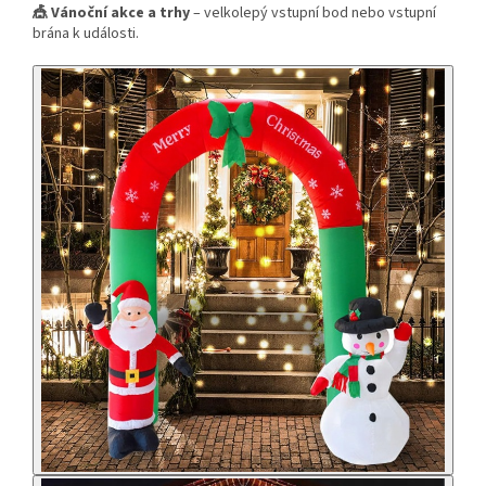
🎪 Vánoční akce a trhy
– velkolepý vstupní bod nebo vstupní
brána k události.