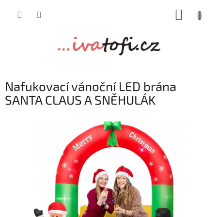
Přejít
NÁKUP
na
obsah
KOŠÍK
Nafukovací vánoční LED brána
SANTA CLAUS A SNĚHULÁK