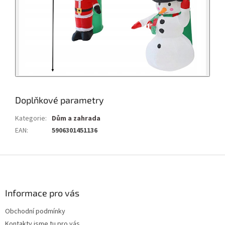
Doplňkové parametry
Kategorie
:
Dům a zahrada
EAN
:
5906301451136
Z
á
p
a
Informace pro vás
t
Obchodní podmínky
í
Kontakty jsme tu pro vás