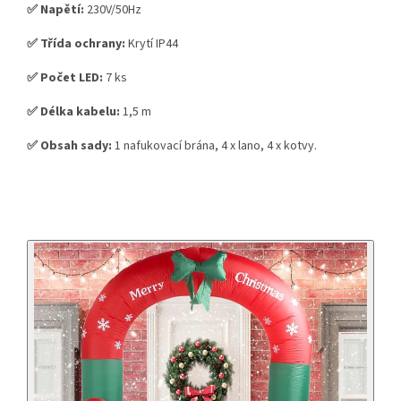
✅ Napětí:
230V/50Hz
✅ Třída ochrany:
Krytí IP44
✅ Počet LED:
7 ks
✅ Délka kabelu:
1,5 m
✅ Obsah sady:
1 nafukovací brána, 4 x lano, 4 x kotvy.