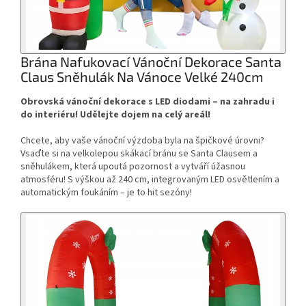
Brána Nafukovací Vánoční Dekorace Santa
Claus Sněhulák Na Vánoce Velké 240cm
Obrovská vánoční dekorace s LED diodami – na zahradu i
do interiéru! Udělejte dojem na celý areál!
Chcete, aby vaše vánoční výzdoba byla na špičkové úrovni?
Vsaďte si na velkolepou skákací bránu se Santa Clausem a
sněhulákem, která upoutá pozornost a vytváří úžasnou
atmosféru! S výškou až 240 cm, integrovaným LED osvětlením a
automatickým foukáním – je to hit sezóny!