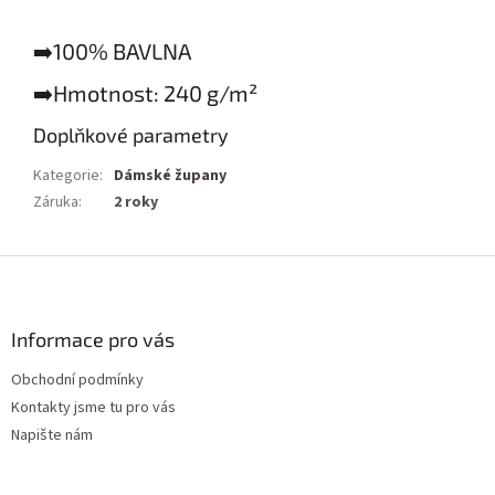
➡️100% BAVLNA
➡️Hmotnost: 240 g/m²
Doplňkové parametry
Kategorie
:
Dámské župany
Záruka
:
2 roky
Z
á
p
a
Informace pro vás
t
Obchodní podmínky
í
Kontakty jsme tu pro vás
Napište nám