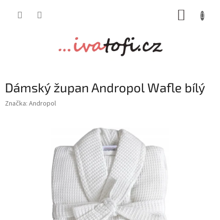
Přejít
NÁKUP
na
obsah
KOŠÍK
Dámský župan Andropol Wafle bílý
Značka:
Andropol