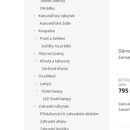
Jídelní židličky
Ohrádky
Kancelářský nábytek
Kancelářské židle
Koupelna
Praní a žehlení
Sušáky na prádlo
Dáms
Obývací pokoj
červ
Křesla a taburety
Závěsná křesla
Osvětlení
657,02
Lampy
DPH
795
Stolní lampy
LED Stolní lampy
Dámský
Zahradní nábytek
Sweet
Příslušenství k zahradním altánům
Zahradní altány
Zahradní lehátka