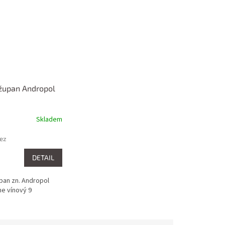
župan Andropol
Skladem
bez
DETAIL
an zn. Andropol
e vínový 9