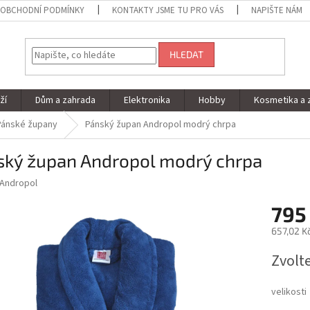
OBCHODNÍ PODMÍNKY
KONTAKTY JSME TU PRO VÁS
NAPIŠTE NÁM
HLEDAT
ží
Dům a zahrada
Elektronika
Hobby
Kosmetika a 
Pánské župany
Pánský župan Andropol modrý chrpa
ský župan Andropol modrý chrpa
Andropol
795
657,02 K
Měrná
Zvolt
cena:
velikosti