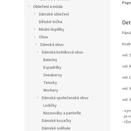
Popi
Oblečení a móda
Dámské oblečení
Det
Dětské trička
Módní doplňky
Páns
Obuv
Kval
Dámská obuv
Dámská kotníková obuv
vel.
Baleríny
vel.
Espadrilky
Sneakersy
vel. 
Tenisky
vel.
Workery
Dámská společenská obuv
vel.
Lodičky
- vy
Nazouváky a pantofle
- je 
Dámské kozačky
- rů
Dámské sněhule