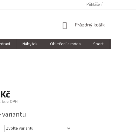
Přihlášení
NÁKUPNÍ
Prázdný košík
KOŠÍK
zdraví
Nábytek
Oblečení a móda
Sport
Stavebnin
 Kč
č bez DPH
e variantu