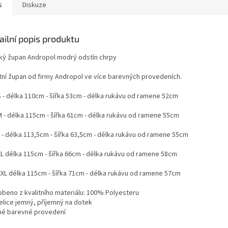
s
Diskuze
ailní popis produktu
ký župan Andropol modrý odstín chrpy
itní župan od firmy Andropol ve více barevných provedeních.
 S - délka 110cm - šířka 53cm - délka rukávu od ramene 52cm
 M - délka 115cm - šířka 61cm - délka rukávu od ramene 55cm
L - délka 113,5cm - šířka 63,5cm - délka rukávu od ramene 55cm
 XL délka 115cm - šířka 66cm - délka rukávu od ramene 58cm
 XXL délka 115cm - šířka 71cm - délka rukávu od ramene 57cm
robeno z kvalitního materiálu: 100% Polyesteru
velice jemný, příjemný na dotek
zné barevné provedení