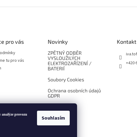
e pro vás
Novinky
Kontakt
podmínky
ZPĚTNÝ ODBĚR
iva.tof
VYSLOUŽILÝCH
me tu pro vás
+420 
ELEKTROZAŘÍZENÍ /
m
BATERIÍ
Soubory Cookies
Ochrana osobních údajů
GDPR
y analýze provozu
Souhlasím