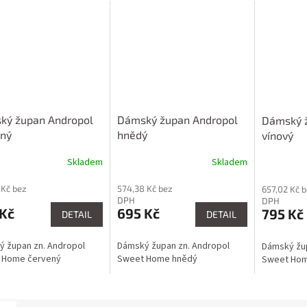
ký župan Andropol
Dámský župan Andropol
Dámský 
ený
hnědý
vínový
Skladem
Skladem
 Kč bez
574,38 Kč bez
657,02 Kč 
DPH
DPH
 Kč
695 Kč
795 Kč
DETAIL
DETAIL
 župan zn. Andropol
Dámský župan zn. Andropol
Dámský žup
 Home červený
Sweet Home hnědý
Sweet Hom