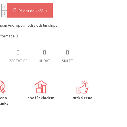
Přidat do košíku
upan Andropol modrý odstín chrpy
informace
ZEPTAT SE
HLÍDAT
SDÍLET
řeno
Zboží skladem
Nízká cena
zníky