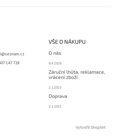
VŠE O NÁKUPU
O nás
i
@
seznam.cz
607 147 728
8.4.2026
Záruční lhůta, reklamace,
vrácení zboží
2.1.2023
Doprava
2.1.2023
Vytvořil Shoptet