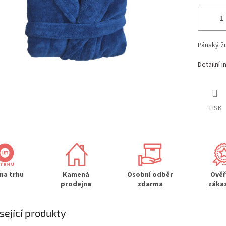
Pánský ž
Detailní 
TISK
 na trhu
Kamená
Osobní odběr
Ově
prodejna
zdarma
záka
sející produkty