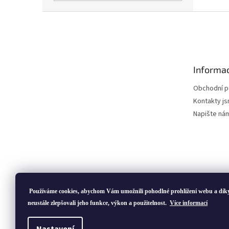
Z
á
p
a
t
Informac
í
Obchodní 
Kontakty js
Napište ná
Používáme cookies, abychom Vám umožnili pohodlné prohlížení webu a dík
neustále zlepšovali jeho funkce, výkon a použitelnost.
Více informací
Copyright 2026
ivatofi.cz
. Všechna práva vyhrazena.