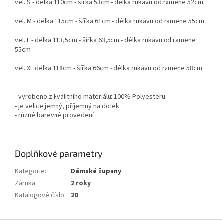
vel. S - délka 110cm - šířka 53cm - délka rukávu od ramene 52cm
vel. M - délka 115cm - šířka 61cm - délka rukávu od ramene 55cm
vel. L - délka 113,5cm - šířka 63,5cm - délka rukávu od ramene
55cm
vel. XL délka 118cm - šířka 66cm - délka rukávu od ramene 58cm
- vyrobeno z kvalitního materiálu: 100% Polyesteru
- je velice jemný, příjemný na dotek
- různé barevné provedení
Doplňkové parametry
Kategorie
:
Dámské župany
Záruka
:
2 roky
Katalogové číslo
:
2D