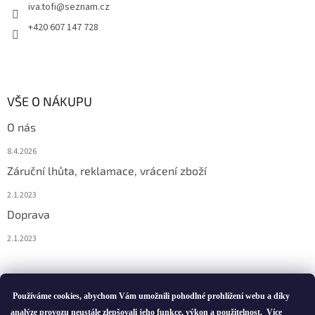
iva.tofi
@
seznam.cz
+420 607 147 728
VŠE O NÁKUPU
O nás
8.4.2026
Záruční lhůta, reklamace, vrácení zboží
2.1.2023
Doprava
2.1.2023
Vytvořil Shoptet
Používáme cookies, abychom Vám umožnili pohodlné prohlížení webu a díky
analýze provozu neustále zlepšovali jeho funkce, výkon a použitelnost.
Více