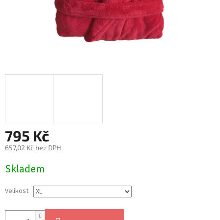
795 Kč
657,02 Kč bez DPH
Měrná
Skladem
cena:
Velikost