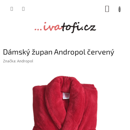
Přejít
NÁKUP
na
obsah
KOŠÍK
Dámský župan Andropol červený
Značka:
Andropol