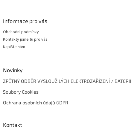
Z
á
p
a
Informace pro vás
t
Obchodní podmínky
í
Kontakty jsme tu pro vás
Napište nám
Novinky
ZPĚTNÝ ODBĚR VYSLOUŽILÝCH ELEKTROZAŘÍZENÍ / BATERIÍ
Soubory Cookies
Ochrana osobních údajů GDPR
Kontakt