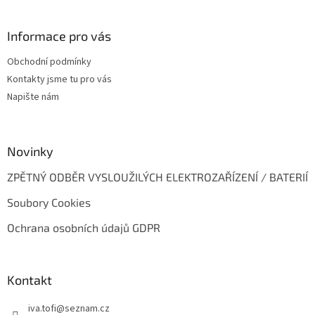
á
p
a
Informace pro vás
t
Obchodní podmínky
í
Kontakty jsme tu pro vás
Napište nám
Novinky
ZPĚTNÝ ODBĚR VYSLOUŽILÝCH ELEKTROZAŘÍZENÍ / BATERIÍ
Soubory Cookies
Ochrana osobních údajů GDPR
Kontakt
iva.tofi
@
seznam.cz