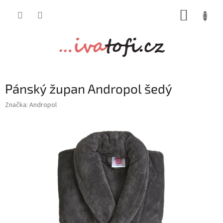
Přejít
NÁKUP
na
obsah
KOŠÍK
Pánský župan Andropol šedý
Značka:
Andropol