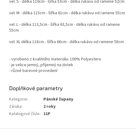
vel. S - délka 110cm - šířka 53cm - délka rukávu od ramene 52cm
vel. M - délka 115cm - šířka 61cm - délka rukávu od ramene 55cm
vel. L - délka 113,5cm - šířka 63,5cm - délka rukávu od ramene
55cm
vel. XL délka 118cm - šířka 66cm - délka rukávu od ramene 58cm
- vyrobeno z kvalitního materiálu: 100% Polyesteru
- je velice jemný, příjemný na dotek
- různé barevné provedení
Doplňkové parametry
Kategorie
:
Pánské župany
Záruka
:
2 roky
Katalogové číslo
:
11P
Z