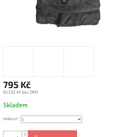
795 Kč
657,02 Kč bez DPH
Měrná
Skladem
cena:
Velikost