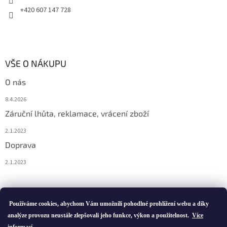
+420 607 147 728
VŠE O NÁKUPU
O nás
8.4.2026
Záruční lhůta, reklamace, vrácení zboží
2.1.2023
Doprava
2.1.2023
Vytvořil Shoptet
Používáme cookies, abychom Vám umožnili pohodlné prohlížení webu a díky
analýze provozu neustále zlepšovali jeho funkce, výkon a použitelnost.
Více