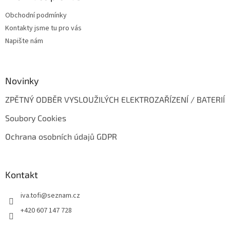
t
Obchodní podmínky
í
Kontakty jsme tu pro vás
Napište nám
Novinky
ZPĚTNÝ ODBĚR VYSLOUŽILÝCH ELEKTROZAŘÍZENÍ / BATERIÍ
Soubory Cookies
Ochrana osobních údajů GDPR
Kontakt
iva.tofi
@
seznam.cz
+420 607 147 728