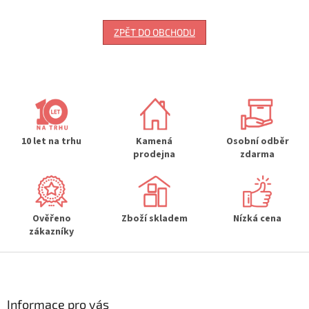
ZPĚT DO OBCHODU
10 let na trhu
Kamená
Osobní odběr
prodejna
zdarma
Ověřeno
Zboží skladem
Nízká cena
zákazníky
Z
á
p
a
Informace pro vás