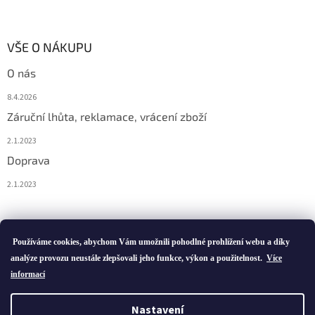
VŠE O NÁKUPU
O nás
8.4.2026
Záruční lhůta, reklamace, vrácení zboží
2.1.2023
Doprava
2.1.2023
Vytvořil Shoptet
Používáme cookies, abychom Vám umožnili pohodlné prohlížení webu a díky
analýze provozu neustále zlepšovali jeho funkce, výkon a použitelnost.
Více
informací
Copyright 2026
ivatofi.cz
. Všechna práva vyhrazena.
Nastavení