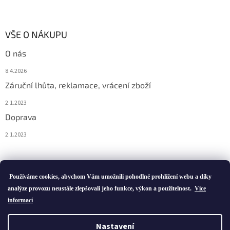
VŠE O NÁKUPU
O nás
8.4.2026
Záruční lhůta, reklamace, vrácení zboží
2.1.2023
Doprava
2.1.2023
Vytvořil Shoptet
Používáme cookies, abychom Vám umožnili pohodlné prohlížení webu a díky
analýze provozu neustále zlepšovali jeho funkce, výkon a použitelnost.
Více
informací
Copyright 2026
ivatofi.cz
. Všechna práva vyhrazena.
Nastavení