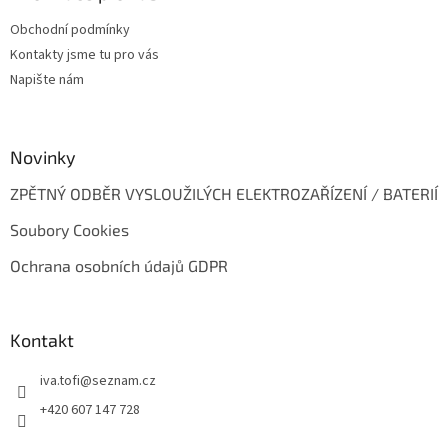
t
Obchodní podmínky
í
Kontakty jsme tu pro vás
Napište nám
Novinky
ZPĚTNÝ ODBĚR VYSLOUŽILÝCH ELEKTROZAŘÍZENÍ / BATERIÍ
Soubory Cookies
Ochrana osobních údajů GDPR
Kontakt
iva.tofi
@
seznam.cz
+420 607 147 728