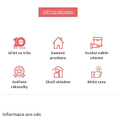
ZPĚT DO OBCHODU
10 let na trhu
Kamená
Osobní odběr
prodejna
zdarma
Ověřeno
Zboží skladem
Nízká cena
zákazníky
Z
á
p
a
Informace pro vás