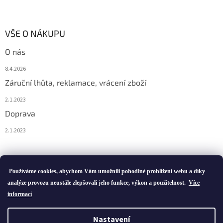
VŠE O NÁKUPU
O nás
8.4.2026
Záruční lhůta, reklamace, vrácení zboží
2.1.2023
Doprava
2.1.2023
Vytvořil Shoptet
Používáme cookies, abychom Vám umožnili pohodlné prohlížení webu a díky
analýze provozu neustále zlepšovali jeho funkce, výkon a použitelnost.
Více
informací
Copyright 2026
ivatofi.cz
. Všechna práva vyhrazena.
Nastavení