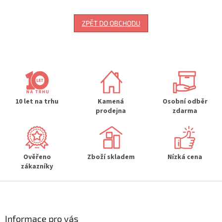
ZPĚT DO OBCHODU
10 let na trhu
Kamená
Osobní odběr
prodejna
zdarma
Ověřeno
Zboží skladem
Nízká cena
zákazníky
Z
á
p
a
Informace pro vás