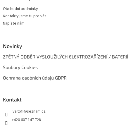
t
Obchodní podmínky
í
Kontakty jsme tu pro vás
Napište nám
Novinky
ZPĚTNÝ ODBĚR VYSLOUŽILÝCH ELEKTROZAŘÍZENÍ / BATERIÍ
Soubory Cookies
Ochrana osobních údajů GDPR
Kontakt
iva.tofi
@
seznam.cz
+420 607 147 728